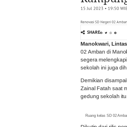
15 Jul 2023 • 19:50
WI
Renovasi SD Negeri 02 Amban
SHARE
Manokwari, Linta
02 Amban di Manokw
segera melengkapi 
sekolah ini juga di
Demikian disampa
Zainal Fatah saat 
gedung sekolah itu
Ruang kelas SD 02 Ambar
Dikutip dari rilis