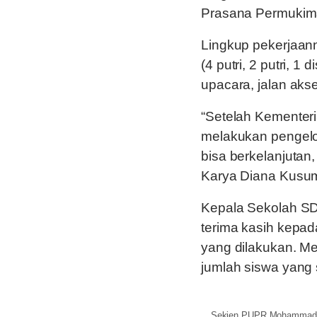
Prasana Permukim
Lingkup pekerjaann
(4 putri, 2 putri, 1 
upacara, jalan akse
“Setelah Kementer
melakukan pengelo
bisa berkelanjutan,
Karya Diana Kusum
Kepala Sekolah S
terima kasih kepad
yang dilakukan. Me
jumlah siswa yang
Sekjen PUPR Mohammad Zai