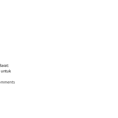
arat:
 untuk
omments