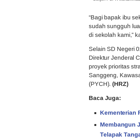
“Bagi bapak ibu sek
sudah sungguh lua
di sekolah kami,” k
Selain SD Negeri 
Direktur Jenderal 
proyek prioritas st
Sanggeng, Kawasan
(PYCH).
(HRZ)
Baca Juga:
Kementerian 
Membangun Ja
Telapak Tang