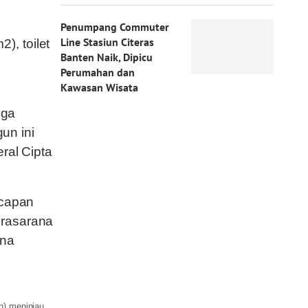
Penumpang Commuter
Line Stasiun Citeras
), toilet
Banten Naik, Dipicu
n
Perumahan dan
Kawasan Wisata
uga
un ini
ral Cipta
capan
prasarana
ena
n) meninjau