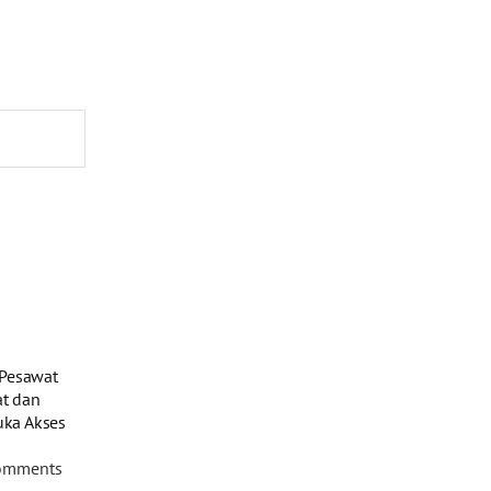
Pesawat
at dan
uka Akses
omments