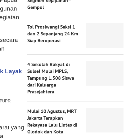
Segmen Kejapanan–
Gempol
angunan
egiatan
Tol Prosiwangi Seksi 1
dan 2 Sepanjang 24 Km
 secara
Siap Beroperasi
an
4 Sekolah Rakyat di
ak Layak
Sulsel Mulai MPLS,
Tampung 1.508 Siswa
dari Keluarga
Prasejahtera
n PUPR
Mulai 10 Agustus, MRT
Jakarta Terapkan
Rekayasa Lalu Lintas di
arat yang
Glodok dan Kota
ai