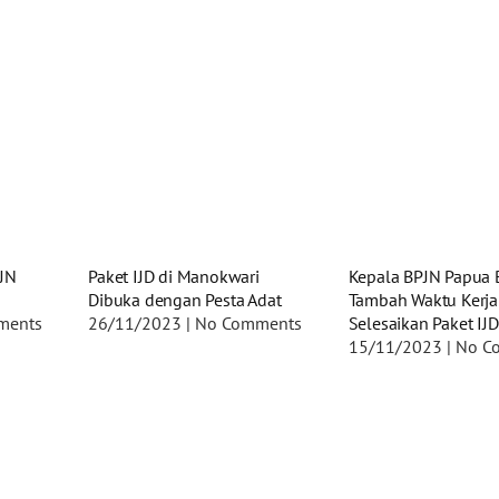
PJN
Paket IJD di Manokwari
Kepala BPJN Papua B
Dibuka dengan Pesta Adat
Tambah Waktu Kerja
ments
26/11/2023
No Comments
Selesaikan Paket IJD
15/11/2023
No C