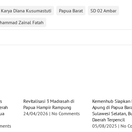
a Karya Diana Kusumastuti
Papua Barat
SD 02 Ambar
Mohammad Zainal Fatah
s
Revitalisasi 3 Madrasah di
Kemenhub Siapkan 
erah
Papua Hampir Rampung
Apung di Papua Bar
pua
24/04/2026
No Comments
Sulawesi Selatan, B
Daerah Terpencil
ments
05/08/2025
No C