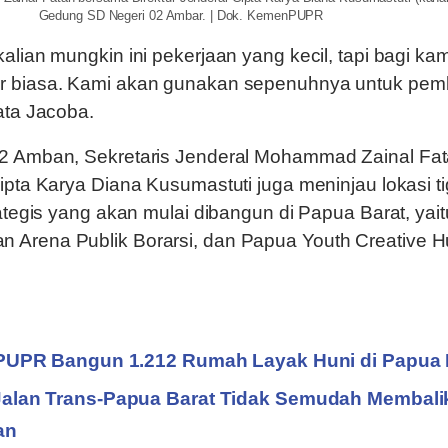
Gedung SD Negeri 02 Ambar. | Dok. KemenPUPR
alian mungkin ini pekerjaan yang kecil, tapi bagi kami
r biasa. Kami akan gunakan sepenuhnya untuk pem
ata Jacoba.
02 Amban, Sekretaris Jenderal Mohammad Zainal Fa
Cipta Karya Diana Kusumastuti juga meninjau lokasi t
rategis yang akan mulai dibangun di Papua Barat, yai
 Arena Publik Borarsi, dan Papua Youth Creative 
PUPR Bangun 1.212 Rumah Layak Huni di Papua 
lan Trans-Papua Barat Tidak Semudah Membali
an