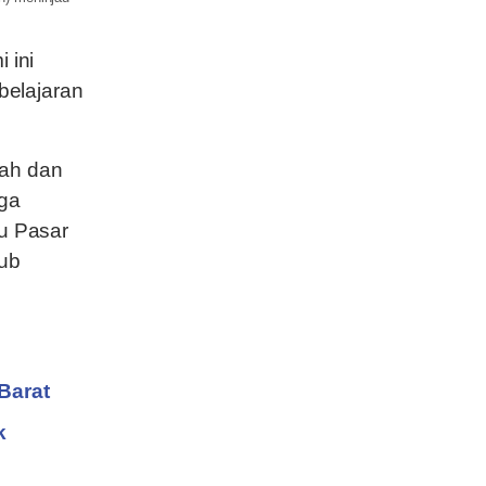
 ini
belajaran
tah dan
iga
tu Pasar
Hub
Barat
k