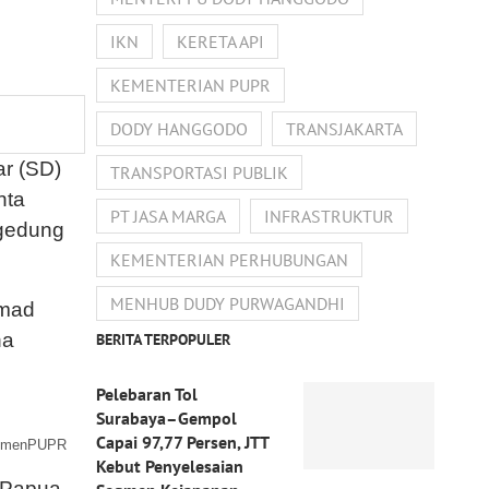
IKN
KERETA API
KEMENTERIAN PUPR
DODY HANGGODO
TRANSJAKARTA
ar (SD)
TRANSPORTASI PUBLIK
nta
PT JASA MARGA
INFRASTRUKTUR
 gedung
KEMENTERIAN PERHUBUNGAN
MENHUB DUDY PURWAGANDHI
mmad
na
BERITA TERPOPULER
Pelebaran Tol
Surabaya–Gempol
Capai 97,77 Persen, JTT
 KemenPUPR
Kebut Penyelesaian
W Papua