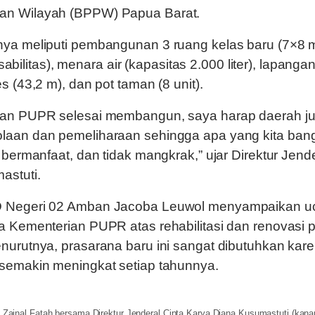
an Wilayah (BPPW) Papua Barat.
ya meliputi pembangunan 3 ruang kelas baru (7×8 m2
disabilitas), menara air (kapasitas 2.000 liter), lapanga
s (43,2 m), dan pot taman (8 unit).
ian PUPR selesai membangun, saya harap daerah j
laan dan pemeliharaan sehingga apa yang kita bang
 bermanfaat, dan tidak mangkrak,” ujar Direktur Jende
astuti.
D Negeri 02 Amban Jacoba Leuwol menyampaikan u
a Kementerian PUPR atas rehabilitasi dan renovasi 
nurutnya, prasarana baru ini sangat dibutuhkan kar
 semakin meningkat setiap tahunnya.
nal Fatah bersama Direktur Jenderal Cipta Karya Diana Kusumastuti (kana