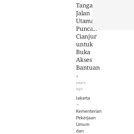
Tangani
Jalan
Utama
Puncak-
Cianjur
untuk
Buka
Akses
Bantuan
4
years
ago
Jakarta
–
Kementerian
Pekerjaan
Umum
dan