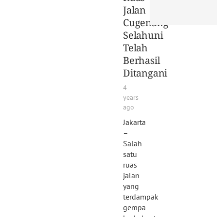
Jalan
Cugenang-
Selahuni
Telah
Berhasil
Ditangani
4
years
ago
Jakarta
–
Salah
satu
ruas
jalan
yang
terdampak
gempa