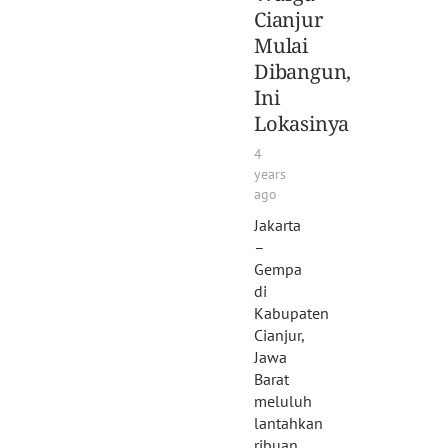
Cianjur
Mulai
Dibangun,
Ini
Lokasinya
4
years
ago
Jakarta
–
Gempa
di
Kabupaten
Cianjur,
Jawa
Barat
meluluh
lantahkan
ribuan