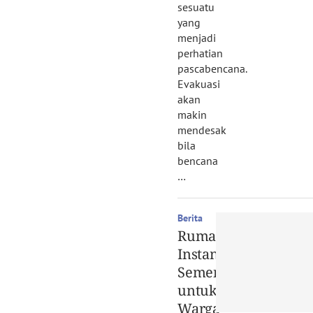
sesuatu
yang
menjadi
perhatian
pascabencana.
Evakuasi
akan
makin
mendesak
bila
bencana
…
Berita
Rumah
Instan
Sementara
untuk
Warga