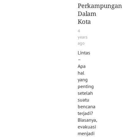
Perkampungan
Dalam
Kota
4
years
ago
Lintas
–
Apa
hal
yang
penting
setelah
suatu
bencana
terjadi?
Biasanya,
evakuasi
menjadi