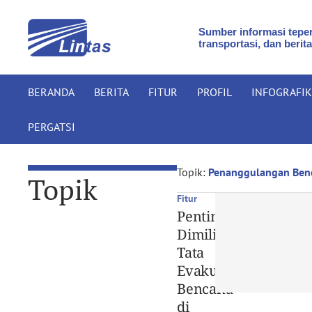
Sumber informasi teper
transportasi, dan berita
BERANDA
BERITA
FITUR
PROFIL
INFOGRAFIK
PERGATSI
Topik:
Penanggulangan Ben
Topik
Fitur
Penting
Dimiliki,
Tata
Evakuasi
Bencana
di