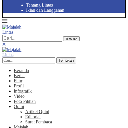
Tentang Lintas
Iklan dan Langganan
Temukan
Temukan
Beranda
Berita
Fitur
Profil
Infografik
Video
Foto Pilihan
Opini
Artikel Opini
Editorial
Surat Pembaca
Majalah