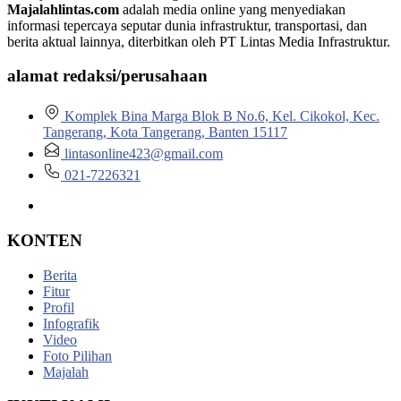
Majalahlintas.com
adalah media online yang menyediakan
informasi tepercaya seputar dunia infrastruktur, transportasi, dan
berita aktual lainnya, diterbitkan oleh PT Lintas Media Infrastruktur.
alamat redaksi/perusahaan
Komplek Bina Marga Blok B No.6, Kel. Cikokol, Kec.
Tangerang, Kota Tangerang, Banten 15117
lintasonline423@gmail.com
021-7226321
KONTEN
Berita
Fitur
Profil
Infografik
Video
Foto Pilihan
Majalah