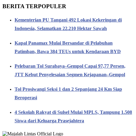
BERITA TERPOPULER
Kementerian PU Tangani 492 Lokasi Kekeringan di
Indonesia, Selamatkan 22.210 Hektar Sawah
Kapal Panamax Mulai Bersandar di Pelabuhan
Patimban, Bawa 384 TEUs untuk Kendaraan BYD
Pelebaran Tol Surabaya–Gempol Capai 97,77 Persen,
JTT Kebut Penyelesaian Segmen Kejapanan–Gempol
Tol Prosiwangi Seksi 1 dan 2 Sepanjang 24 Km Siap
Beroperasi
4 Sekolah Rakyat di Sulsel Mulai MPLS, Tampung 1.508
Siswa dari Keluarga Prasejahtera