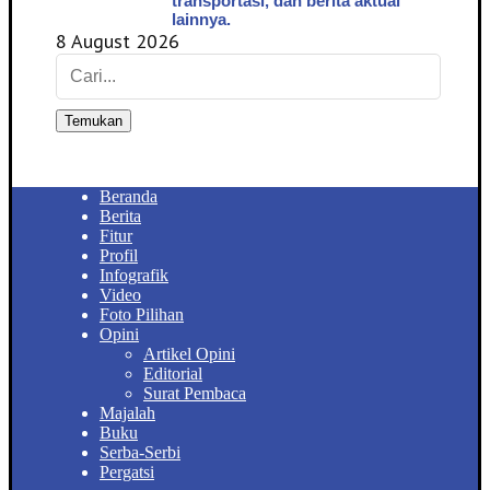
transportasi, dan berita aktual
lainnya.
8 August 2026
Temukan
Beranda
Berita
Fitur
Profil
Infografik
Video
Foto Pilihan
Opini
Artikel Opini
Editorial
Surat Pembaca
Majalah
Buku
Serba-Serbi
Pergatsi