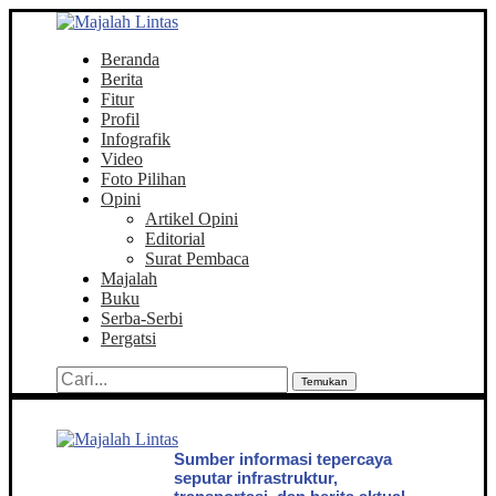
Beranda
Berita
Fitur
Profil
Infografik
Video
Foto Pilihan
Opini
Artikel Opini
Editorial
Surat Pembaca
Majalah
Buku
Serba-Serbi
Pergatsi
Temukan
Sumber informasi tepercaya
seputar infrastruktur,