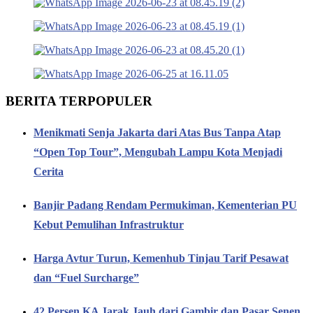
BERITA TERPOPULER
Menikmati Senja Jakarta dari Atas Bus Tanpa Atap
“Open Top Tour”, Mengubah Lampu Kota Menjadi
Cerita
Banjir Padang Rendam Permukiman, Kementerian PU
Kebut Pemulihan Infrastruktur
Harga Avtur Turun, Kemenhub Tinjau Tarif Pesawat
dan “Fuel Surcharge”
42 Persen KA Jarak Jauh dari Gambir dan Pasar Senen