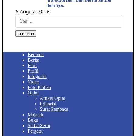
transportasi, dan berita aktual
lainnya.
6 August 2026
Temukan
Beranda
Berita
Fitur
Profil
Infografik
Video
Foto Pilihan
Opini
Artikel Opini
Editorial
Surat Pembaca
Majalah
Buku
Serba-Serbi
Pergatsi