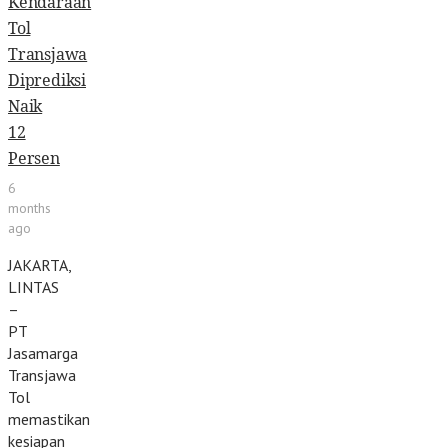
Kendaraan
Tol
Transjawa
Diprediksi
Naik
12
Persen
6
months
ago
JAKARTA,
LINTAS
–
PT
Jasamarga
Transjawa
Tol
memastikan
kesiapan