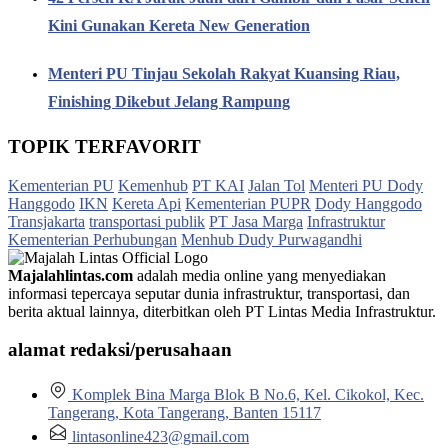
Kini Gunakan Kereta New Generation
Menteri PU Tinjau Sekolah Rakyat Kuansing Riau,
Finishing Dikebut Jelang Rampung
TOPIK TERFAVORIT
Kementerian PU
Kemenhub
PT KAI
Jalan Tol
Menteri PU Dody
Hanggodo
IKN
Kereta Api
Kementerian PUPR
Dody Hanggodo
Transjakarta
transportasi publik
PT Jasa Marga
Infrastruktur
Kementerian Perhubungan
Menhub Dudy Purwagandhi
Majalahlintas.com
adalah media online yang menyediakan
informasi tepercaya seputar dunia infrastruktur, transportasi, dan
berita aktual lainnya, diterbitkan oleh PT Lintas Media Infrastruktur.
alamat redaksi/perusahaan
Komplek Bina Marga Blok B No.6, Kel. Cikokol, Kec.
Tangerang, Kota Tangerang, Banten 15117
lintasonline423@gmail.com