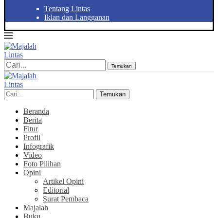
Tentang Lintas
Iklan dan Langganan
Temukan
Temukan
Beranda
Berita
Fitur
Profil
Infografik
Video
Foto Pilihan
Opini
Artikel Opini
Editorial
Surat Pembaca
Majalah
Buku