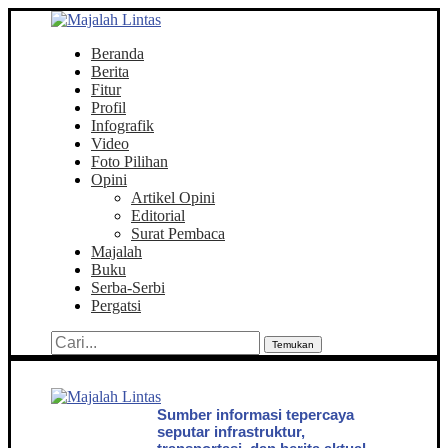
Beranda
Berita
Fitur
Profil
Infografik
Video
Foto Pilihan
Opini
Artikel Opini
Editorial
Surat Pembaca
Majalah
Buku
Serba-Serbi
Pergatsi
Temukan
Sumber informasi tepercaya
seputar infrastruktur,