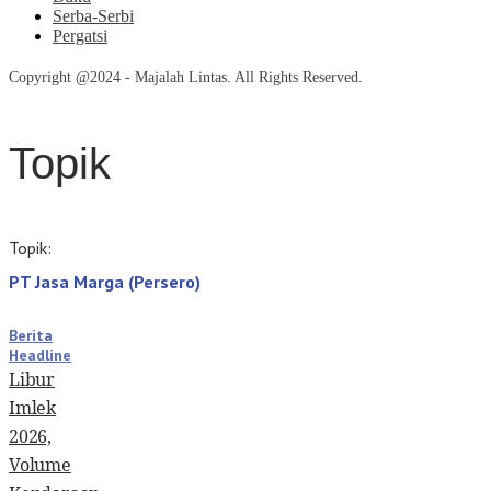
Serba-Serbi
Pergatsi
Copyright @2024 - Majalah Lintas. All Rights Reserved.
Topik
Topik:
PT Jasa Marga (Persero)
Berita
Headline
Libur
Imlek
2026,
Volume