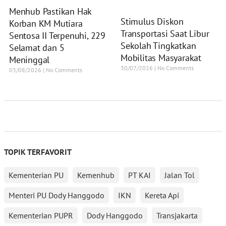
Menhub Pastikan Hak
Stimulus Diskon
Korban KM Mutiara
Transportasi Saat Libur
Sentosa II Terpenuhi, 229
Sekolah Tingkatkan
Selamat dan 5
Mobilitas Masyarakat
Meninggal
30/07/2026
No Comments
03/08/2026
No Comments
TOPIK TERFAVORIT
Kementerian PU
Kemenhub
PT KAI
Jalan Tol
Menteri PU Dody Hanggodo
IKN
Kereta Api
Kementerian PUPR
Dody Hanggodo
Transjakarta