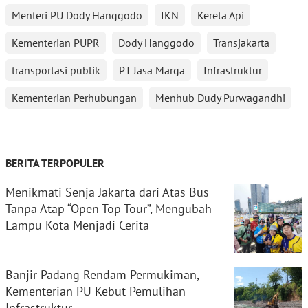
Menteri PU Dody Hanggodo
IKN
Kereta Api
Kementerian PUPR
Dody Hanggodo
Transjakarta
transportasi publik
PT Jasa Marga
Infrastruktur
Kementerian Perhubungan
Menhub Dudy Purwagandhi
BERITA TERPOPULER
Menikmati Senja Jakarta dari Atas Bus
Tanpa Atap “Open Top Tour”, Mengubah
Lampu Kota Menjadi Cerita
Banjir Padang Rendam Permukiman,
Kementerian PU Kebut Pemulihan
Infrastruktur