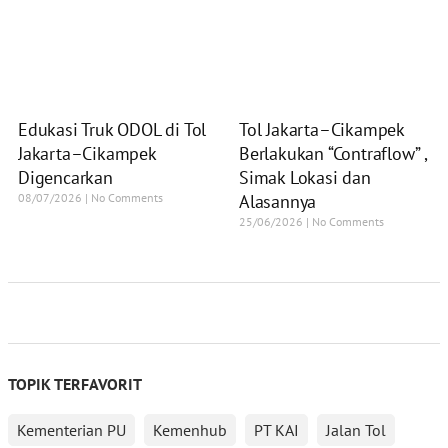
Edukasi Truk ODOL di Tol
Tol Jakarta–Cikampek
Jakarta–Cikampek
Berlakukan “Contraflow” ,
Digencarkan
Simak Lokasi dan
08/07/2026
No Comments
Alasannya
25/06/2026
No Comments
TOPIK TERFAVORIT
Kementerian PU
Kemenhub
PT KAI
Jalan Tol