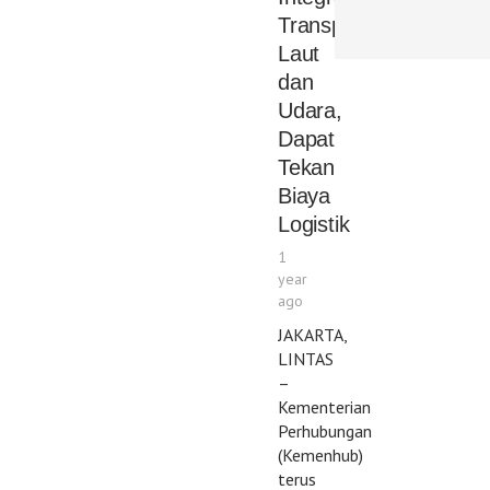
Transportasi
Laut
dan
Udara,
Dapat
Tekan
Biaya
Logistik
1
year
ago
JAKARTA,
LINTAS
–
Kementerian
Perhubungan
(Kemenhub)
terus