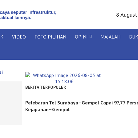
aya seputar infrastruktur,
8 August
 aktual lainnya.
IK
VIDEO
FOTO PILIHAN
OPINI
MAJALAH
BU
si
BERITA TERPOPULER
Pelebaran Tol Surabaya–Gempol Capai 97,77 Pers
Kejapanan–Gempol