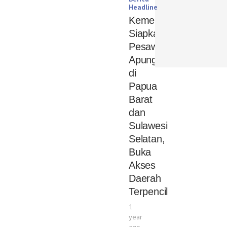
Headline
Kemenhub
Siapkan
Pesawat
Apung
di
Papua
Barat
dan
Sulawesi
Selatan,
Buka
Akses
Daerah
Terpencil
1
year