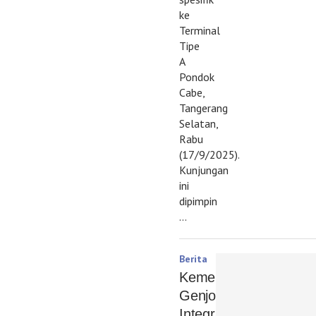
ke
Terminal
Tipe
A
Pondok
Cabe,
Tangerang
Selatan,
Rabu
(17/9/2025).
Kunjungan
ini
dipimpin
…
Berita
Kemenhub
Genjot
Integrasi