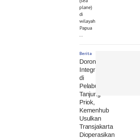
(sea
plane)
di
wilayah
Papua
…
Berita
Dorong
Integrasi
di
Pelabuhan
Tanjung
Priok,
Kemenhub
Usulkan
Transjakarta
Dioperasikan