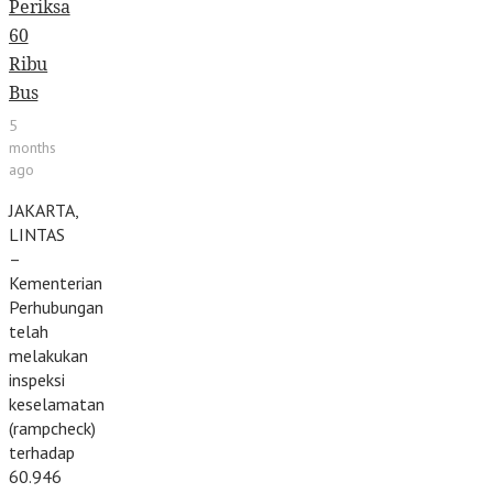
Periksa
60
Ribu
Bus
5
months
ago
JAKARTA,
LINTAS
–
Kementerian
Perhubungan
telah
melakukan
inspeksi
keselamatan
(rampcheck)
terhadap
60.946