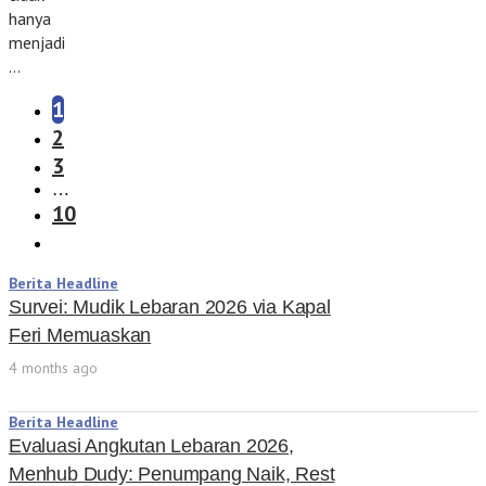
hanya
menjadi
…
1
2
3
…
10
Berita Headline
Survei: Mudik Lebaran 2026 via Kapal
Feri Memuaskan
4 months ago
Berita Headline
Evaluasi Angkutan Lebaran 2026,
Menhub Dudy: Penumpang Naik, Rest