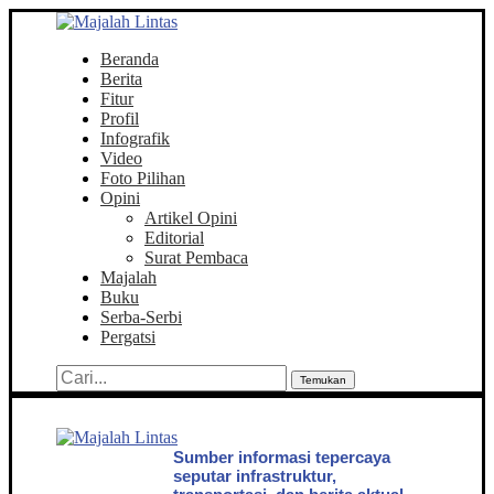
Beranda
Berita
Fitur
Profil
Infografik
Video
Foto Pilihan
Opini
Artikel Opini
Editorial
Surat Pembaca
Majalah
Buku
Serba-Serbi
Pergatsi
Temukan
Sumber informasi tepercaya
seputar infrastruktur,