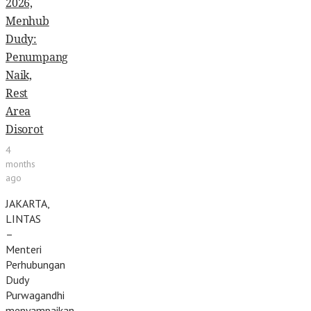
2026,
Menhub
Dudy:
Penumpang
Naik,
Rest
Area
Disorot
4
months
ago
JAKARTA,
LINTAS
–
Menteri
Perhubungan
Dudy
Purwagandhi
menyampaikan