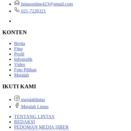
lintasonline423@gmail.com
021-7226321
KONTEN
Berita
Fitur
Profil
Infografik
Video
Foto Pilihan
Majalah
IKUTI KAMI
majalahlintas
Majalah Lintas
TENTANG LINTAS
REDAKSI
PEDOMAN MEDIA SIBER