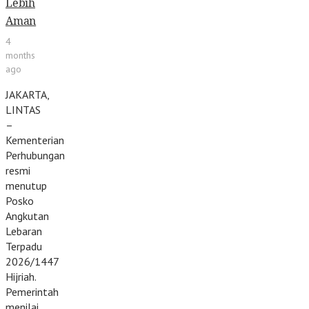
Lebih
Aman
4
months
ago
JAKARTA,
LINTAS
–
Kementerian
Perhubungan
resmi
menutup
Posko
Angkutan
Lebaran
Terpadu
2026/1447
Hijriah.
Pemerintah
menilai