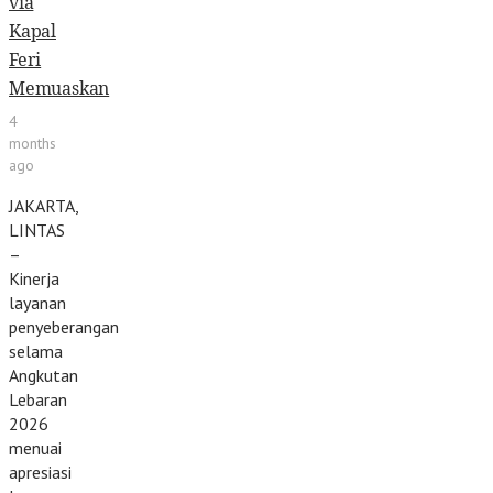
via
Kapal
Feri
Memuaskan
4
months
ago
JAKARTA,
LINTAS
–
Kinerja
layanan
penyeberangan
selama
Angkutan
Lebaran
2026
menuai
apresiasi