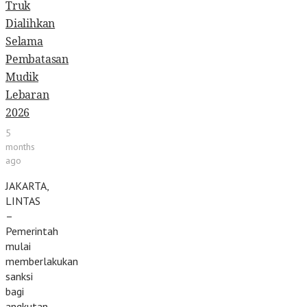
Truk
Dialihkan
Selama
Pembatasan
Mudik
Lebaran
2026
5
months
ago
JAKARTA,
LINTAS
–
Pemerintah
mulai
memberlakukan
sanksi
bagi
angkutan