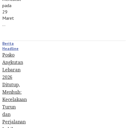
pada
29
Maret
…
Berita
Headline
Posko
Angkutan
Lebaran
2026
Ditutup,
Menhub:
Kecelakaan
Turun
dan
Perjalanan