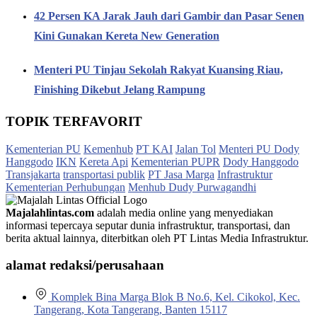
42 Persen KA Jarak Jauh dari Gambir dan Pasar Senen
Kini Gunakan Kereta New Generation
Menteri PU Tinjau Sekolah Rakyat Kuansing Riau,
Finishing Dikebut Jelang Rampung
TOPIK TERFAVORIT
Kementerian PU
Kemenhub
PT KAI
Jalan Tol
Menteri PU Dody
Hanggodo
IKN
Kereta Api
Kementerian PUPR
Dody Hanggodo
Transjakarta
transportasi publik
PT Jasa Marga
Infrastruktur
Kementerian Perhubungan
Menhub Dudy Purwagandhi
Majalahlintas.com
adalah media online yang menyediakan
informasi tepercaya seputar dunia infrastruktur, transportasi, dan
berita aktual lainnya, diterbitkan oleh PT Lintas Media Infrastruktur.
alamat redaksi/perusahaan
Komplek Bina Marga Blok B No.6, Kel. Cikokol, Kec.
Tangerang, Kota Tangerang, Banten 15117