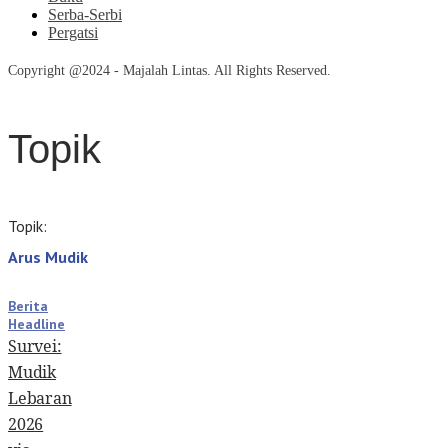
Serba-Serbi
Pergatsi
Copyright @2024 - Majalah Lintas. All Rights Reserved.
Topik
Topik:
Arus Mudik
Berita
Headline
Survei:
Mudik
Lebaran
2026