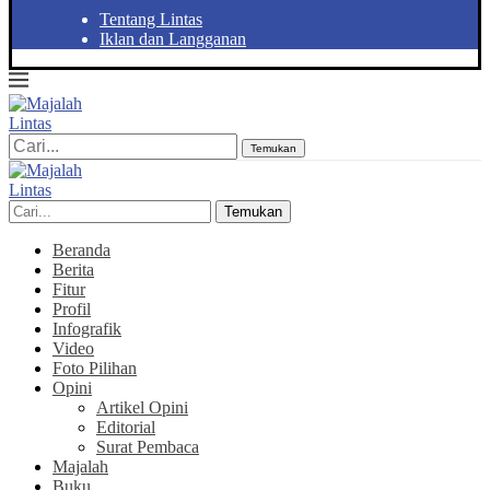
Tentang Lintas
Iklan dan Langganan
Temukan
Temukan
Beranda
Berita
Fitur
Profil
Infografik
Video
Foto Pilihan
Opini
Artikel Opini
Editorial
Surat Pembaca
Majalah
Buku