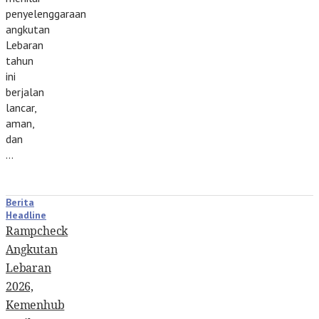
penyelenggaraan
angkutan
Lebaran
tahun
ini
berjalan
lancar,
aman,
dan
…
Berita
Headline
Rampcheck
Angkutan
Lebaran
2026,
Kemenhub