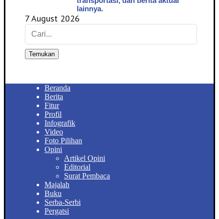
transportasi, dan berita aktual
lainnya.
7 August 2026
Temukan
Beranda
Berita
Fitur
Profil
Infografik
Video
Foto Pilihan
Opini
Artikel Opini
Editorial
Surat Pembaca
Majalah
Buku
Serba-Serbi
Pergatsi