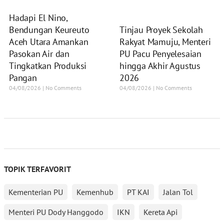
Hadapi El Nino,
Tinjau Proyek Sekolah
Bendungan Keureuto
Rakyat Mamuju, Menteri
Aceh Utara Amankan
PU Pacu Penyelesaian
Pasokan Air dan
hingga Akhir Agustus
Tingkatkan Produksi
2026
Pangan
04/08/2026
No Comments
04/08/2026
No Comments
TOPIK TERFAVORIT
Kementerian PU
Kemenhub
PT KAI
Jalan Tol
Menteri PU Dody Hanggodo
IKN
Kereta Api