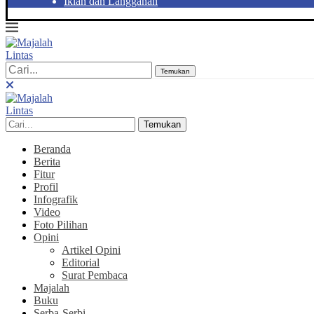
Iklan dan Langganan
Temukan
Temukan
Beranda
Berita
Fitur
Profil
Infografik
Video
Foto Pilihan
Opini
Artikel Opini
Editorial
Surat Pembaca
Majalah
Buku
Serba-Serbi