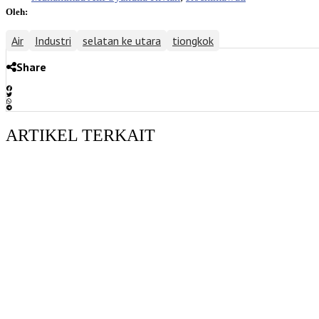
Oleh:
Air
Industri
selatan ke utara
tiongkok
Share
ARTIKEL TERKAIT