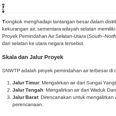
Tiongkok menghadapi tantangan besar dalam distribusi sumber daya air: wilayah utara yang padat penduduk dan menjadi pusat industri mengalami
kekurangan air, sementara wilayah selatan memili
Proyek Pemindahan Air Selatan-Utara (
South–North 
dari selatan ke utara negara tersebut.
Skala dan Jalur Proyek
SNWTP adalah proyek pemindahan air terbesar di duni
Jalur Timur
: Mengalirkan air dari Sungai Yangt
Jalur Tengah
: Mengalirkan air dari Waduk Danj
Jalur Barat
: Direncanakan untuk mengalirkan a
perencanaan.