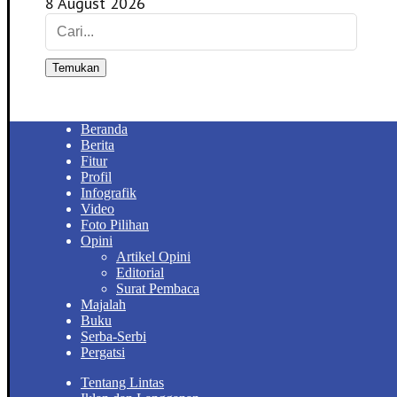
8 August 2026
Temukan
Beranda
Berita
Fitur
Profil
Infografik
Video
Foto Pilihan
Opini
Artikel Opini
Editorial
Surat Pembaca
Majalah
Buku
Serba-Serbi
Pergatsi
Tentang Lintas