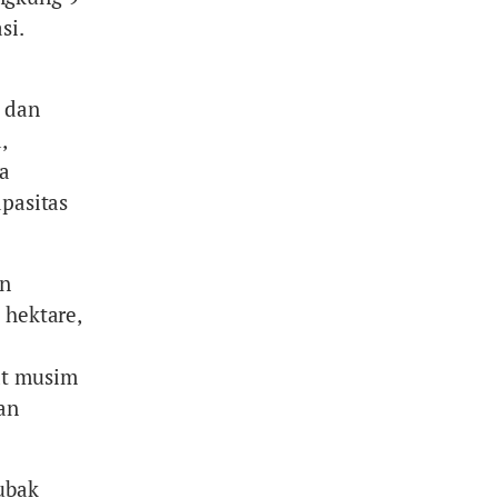
si.
, dan
,
ya
apasitas
an
 hektare,
at musim
an
ubak