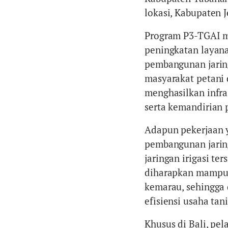
lokasi, Kabupaten 
Program P3-TGAI m
peningkatan layanan
pembangunan jaring
masyarakat petani 
menghasilkan infras
serta kemandirian p
Adapun pekerjaan y
pembangunan jaring
jaringan irigasi ter
diharapkan mampu m
kemarau, sehingga
efisiensi usaha tani
Khusus di Bali, pe