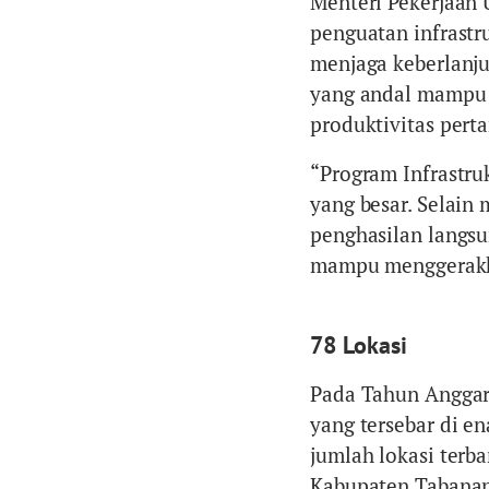
Menteri Pekerjaa
penguatan infrastru
menjaga keberlanju
yang andal mampu 
produktivitas pert
“Program Infrastru
yang besar. Selain
penghasilan langsu
mampu menggerakkan
78 Lokasi
Pada Tahun Anggara
yang tersebar di e
jumlah lokasi terba
Kabupaten Tabanan