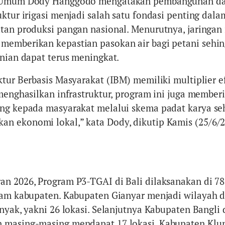
n Umum Dody Hanggodo mengatakan pembangunan d
ktur irigasi menjadi salah satu fondasi penting dala
tan produksi pangan nasional. Menurutnya, jaringan i
memberikan kepastian pasokan air bagi petani sehi
anian dapat terus meningkat.
ktur Berbasis Masyarakat (IBM) memiliki multiplier e
 menghasilkan infrastruktur, program ini juga member
ng kepada masyarakat melalui skema padat karya se
 ekonomi lokal,” kata Dody, dikutip Kamis (25/6/2
n 2026, Program P3-TGAI di Bali dilaksanakan di 78
nam kabupaten. Kabupaten Gianyar menjadi wilayah 
nyak, yakni 26 lokasi. Selanjutnya Kabupaten Bangli
 masing-masing mendapat 17 lokasi, Kabupaten Klu