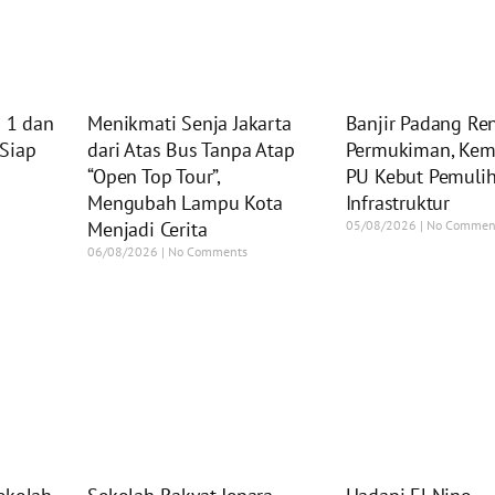
i 1 dan
Menikmati Senja Jakarta
Banjir Padang R
Siap
dari Atas Bus Tanpa Atap
Permukiman, Kem
“Open Top Tour”,
PU Kebut Pemuli
Mengubah Lampu Kota
Infrastruktur
Menjadi Cerita
05/08/2026
No Commen
06/08/2026
No Comments