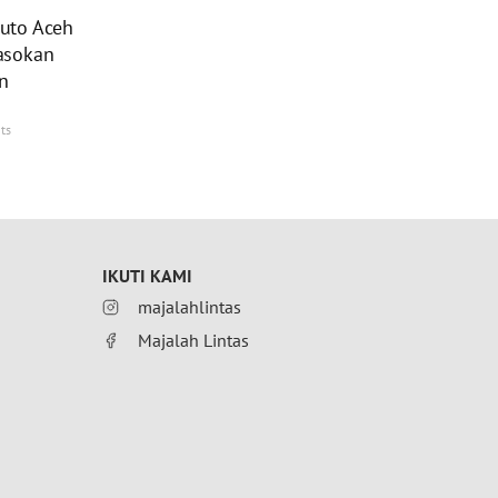
uto Aceh
asokan
n
ts
IKUTI KAMI
majalahlintas
Majalah Lintas