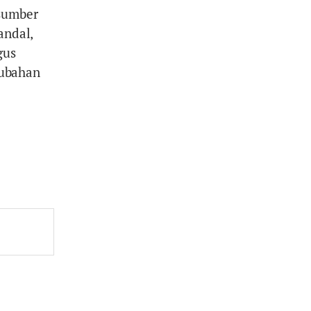
 sumber
andal,
gus
rubahan