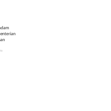
endam
enterian
han
ts