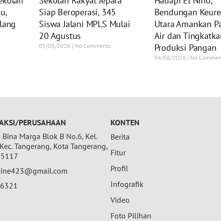
ekolah
Sekolah Rakyat Jepara
Hadapi El Nino,
u,
Siap Beroperasi, 345
Bendungan Keure
elang
Siswa Jalani MPLS Mulai
Utara Amankan P
20 Agustus
Air dan Tingkatka
05/08/2026
No Comments
Produksi Pangan
04/08/2026
No Commen
AKSI/PERUSAHAAN
KONTEN
Bina Marga Blok B No.6, Kel.
Berita
 Kec. Tangerang, Kota Tangerang,
Fitur
15117
Profil
nline423@gmail.com
Infografik
26321
Video
Foto Pilihan