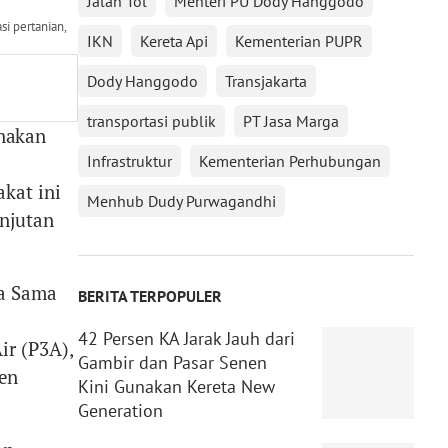
Jalan Tol
Menteri PU Dody Hanggodo
i pertanian,
IKN
Kereta Api
Kementerian PUPR
Dody Hanggodo
Transjakarta
transportasi publik
PT Jasa Marga
nakan
Infrastruktur
Kementerian Perhubungan
kat ini
Menhub Dudy Purwagandhi
anjutan
ja Sama
BERITA TERPOPULER
42 Persen KA Jarak Jauh dari
ir (P3A),
Gambir dan Pasar Senen
en
Kini Gunakan Kereta New
Generation