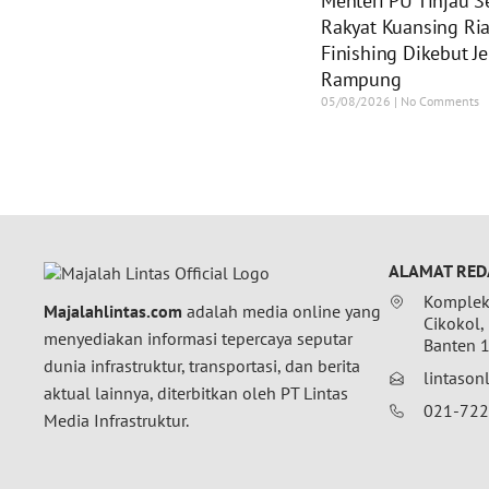
Menteri PU Tinjau S
Rakyat Kuansing Ria
Finishing Dikebut J
Rampung
05/08/2026
No Comments
ALAMAT RED
Komplek 
Majalahlintas.com
adalah media online yang
Cikokol,
menyediakan informasi tepercaya seputar
Banten 
dunia infrastruktur, transportasi, dan berita
lintaso
aktual lainnya, diterbitkan oleh PT Lintas
021-72
Media Infrastruktur.