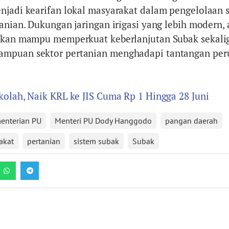
njadi kearifan lokal masyarakat dalam pengelolaan
anian. Dukungan jaringan irigasi yang lebih modern, 
apkan mampu memperkuat keberlanjutan Subak sekali
mpuan sektor pertanian menghadapi tantangan pe
kolah, Naik KRL ke JIS Cuma Rp 1 Hingga 28 Juni
enterian PU
Menteri PU Dody Hanggodo
pangan daerah
akat
pertanian
sistem subak
Subak