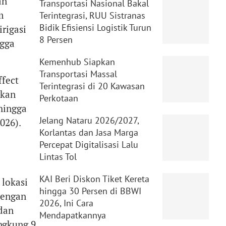
an
Transportasi Nasional Bakal
m
Terintegrasi, RUU Sistranas
Bidik Efisiensi Logistik Turun
rigasi
8 Persen
ngga
Kemenhub Siapkan
Transportasi Massal
ffect
Terintegrasi di 20 Kawasan
ikan
Perkotaan
hingga
Jelang Nataru 2026/2027,
026).
Korlantas dan Jasa Marga
Percepat Digitalisasi Lalu
Lintas Tol
KAI Beri Diskon Tiket Kereta
 lokasi
hingga 30 Persen di BBWI
dengan
2026, Ini Cara
 dan
Mendapatkannya
ngkung 9