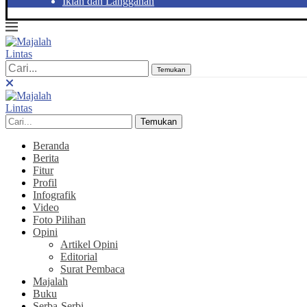
Iklan dan Langganan
Temukan
Temukan
Beranda
Berita
Fitur
Profil
Infografik
Video
Foto Pilihan
Opini
Artikel Opini
Editorial
Surat Pembaca
Majalah
Buku
Serba-Serbi