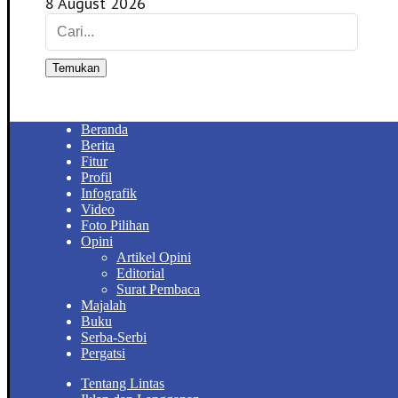
8 August 2026
Temukan
Beranda
Berita
Fitur
Profil
Infografik
Video
Foto Pilihan
Opini
Artikel Opini
Editorial
Surat Pembaca
Majalah
Buku
Serba-Serbi
Pergatsi
Tentang Lintas