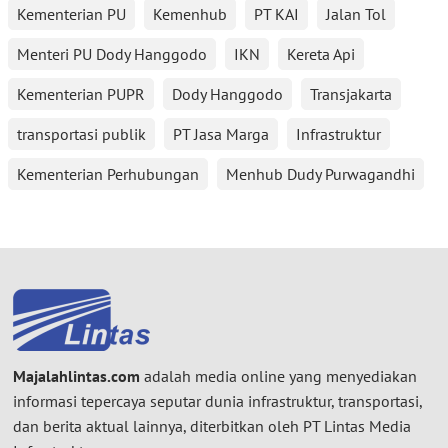
Kementerian PU
Kemenhub
PT KAI
Jalan Tol
Menteri PU Dody Hanggodo
IKN
Kereta Api
Kementerian PUPR
Dody Hanggodo
Transjakarta
transportasi publik
PT Jasa Marga
Infrastruktur
Kementerian Perhubungan
Menhub Dudy Purwagandhi
Majalahlintas.com
adalah media online yang menyediakan
informasi tepercaya seputar dunia infrastruktur, transportasi,
dan berita aktual lainnya, diterbitkan oleh PT Lintas Media