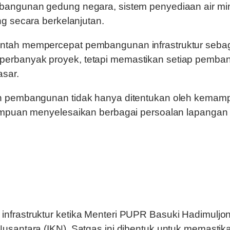
bangunan gedung negara, sistem penyediaan air min
g secara berkelanjutan.
ntah mempercepat pembangunan infrastruktur sebag
erbanyak proyek, tetapi memastikan setiap pemba
asar.
n pembangunan tidak hanya ditentukan oleh kemampu
ampuan menyelesaikan berbagai persoalan lapangan m
nfrastruktur ketika Menteri PUPR Basuki Hadimulj
santara (IKN). Satgas ini dibentuk untuk memastikan