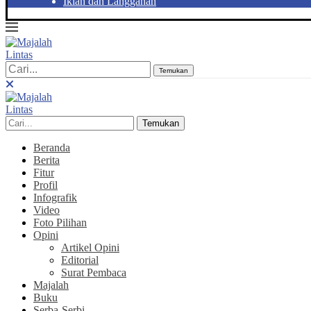
Iklan dan Langganan
Temukan
Temukan
Beranda
Berita
Fitur
Profil
Infografik
Video
Foto Pilihan
Opini
Artikel Opini
Editorial
Surat Pembaca
Majalah
Buku
Serba-Serbi