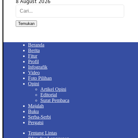
8 August 2026
Temukan
Beranda
Berita
Fitur
Profil
Infografik
Video
Foto Pilihan
Opini
Artikel Opini
Editorial
Surat Pembaca
Majalah
Buku
Serba-Serbi
Pergatsi
Tentang Lintas