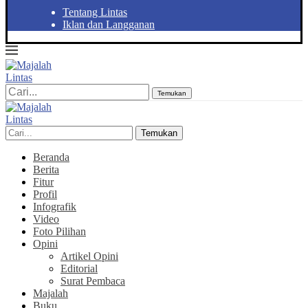
Tentang Lintas
Iklan dan Langganan
Temukan
Temukan
Beranda
Berita
Fitur
Profil
Infografik
Video
Foto Pilihan
Opini
Artikel Opini
Editorial
Surat Pembaca
Majalah
Buku