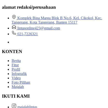
alamat redaksi/perusahaan
Komplek Bina Marga Blok B No.6, Kel. Cikokol, Kec.
Tangerang, Kota Tangerang, Banten 15117
lintasonline423@gmail.com
021-7226321
KONTEN
Berita
Fitur
Profil
Infografik
Video
Foto Pilihan
Majalah
IKUTI KAMI
majalahlintas