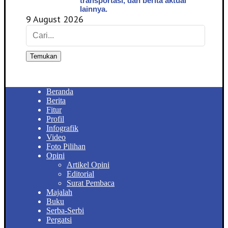
transportasi, dan berita aktual
lainnya.
9 August 2026
Temukan
Beranda
Berita
Fitur
Profil
Infografik
Video
Foto Pilihan
Opini
Artikel Opini
Editorial
Surat Pembaca
Majalah
Buku
Serba-Serbi
Pergatsi