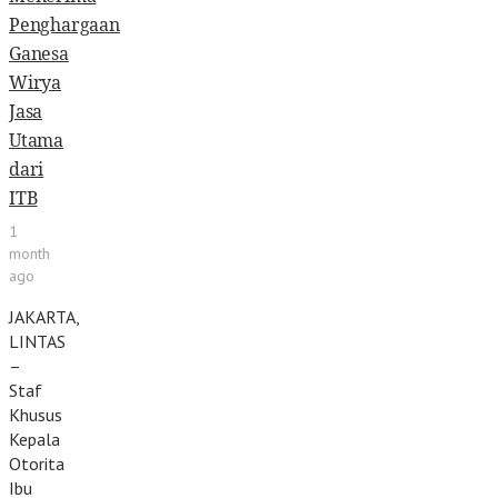
Penghargaan
Ganesa
Wirya
Jasa
Utama
dari
ITB
1
month
ago
JAKARTA,
LINTAS
–
Staf
Khusus
Kepala
Otorita
Ibu