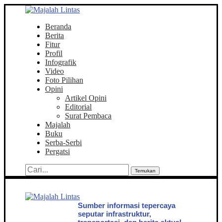
Beranda
Berita
Fitur
Profil
Infografik
Video
Foto Pilihan
Opini
Artikel Opini
Editorial
Surat Pembaca
Majalah
Buku
Serba-Serbi
Pergatsi
Temukan
Sumber informasi tepercaya
seputar infrastruktur,