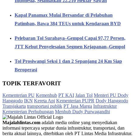
Indonesia, Selamatkan 22.210 Hektar Sawah
Kapal Panamax Mulai Bersandar di Pelabuhan
Patimban, Bawa 384 TEUs untuk Kendaraan BYD
Pelebaran Tol Surabaya–Gempol Capai 97,77 Persen,
JTT Kebut Penyelesaian Segmen Kejapanan–Gempol
Tol Prosiwangi Seksi 1 dan 2 Sepanjang 24 Km Siap
Beroperasi
TOPIK TERFAVORIT
Kementerian PU
Kemenhub
PT KAI
Jalan Tol
Menteri PU Dody
Hanggodo
IKN
Kereta Api
Kementerian PUPR
Dody Hanggodo
Transjakarta
transportasi publik
PT Jasa Marga
Infrastruktur
Kementerian Perhubungan
Menhub Dudy Purwagandhi
Majalahlintas.com
adalah media online yang menyediakan
informasi tepercaya seputar dunia infrastruktur, transportasi, dan
berita aktual lainnya, diterbitkan oleh PT Lintas Media Infrastruktur.