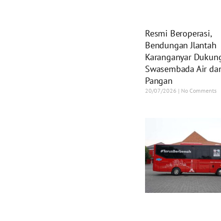
Resmi Beroperasi,
Bendungan Jlantah
Karanganyar Dukun
Swasembada Air da
Pangan
20/07/2026
No Comments