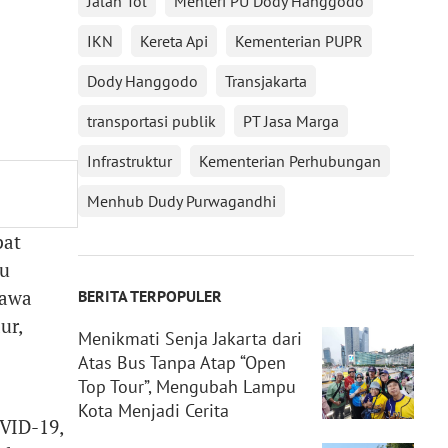
Jalan Tol
Menteri PU Dody Hanggodo
IKN
Kereta Api
Kementerian PUPR
Dody Hanggodo
Transjakarta
transportasi publik
PT Jasa Marga
Infrastruktur
Kementerian Perhubungan
Menhub Dudy Purwagandhi
pat
u
Jawa
BERITA TERPOPULER
ur,
Menikmati Senja Jakarta dari
Atas Bus Tanpa Atap “Open
Top Tour”, Mengubah Lampu
Kota Menjadi Cerita
VID-19,