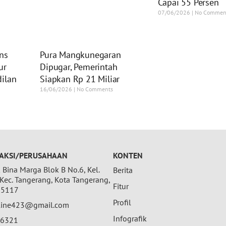
Capai 55 Persen
07/06/2026
No Commen
ns
Pura Mangkunegaran
ur
Dipugar, Pemerintah
ilan
Siapkan Rp 21 Miliar
16/06/2026
No Comments
AKSI/PERUSAHAAN
KONTEN
Bina Marga Blok B No.6, Kel.
Berita
 Kec. Tangerang, Kota Tangerang,
Fitur
15117
Profil
nline423@gmail.com
Infografik
26321