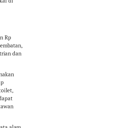
kal di
an Rp
 jembatan,
trian dan
anakan
up
oilet,
dapat
atawan
sata alam