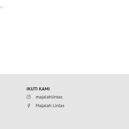
ts
IKUTI KAMI
majalahlintas
Majalah Lintas