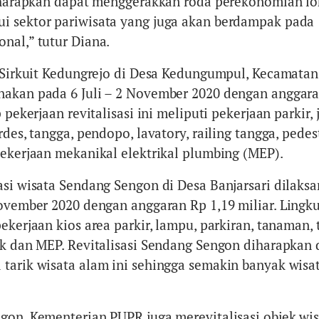
diharapkan dapat menggerakkan roda perekonomian lo
i sektor pariwisata yang juga akan berdampak pada
nal,” tutur Diana.
a Sirkuit Kedungrejo di Desa Kedungumpul, Kecamatan
nakan pada 6 Juli – 2 November 2020 dengan anggar
p pekerjaan revitalisasi ini meliputi pekerjaan parkir,
rdes, tangga, pendopo, lavatory, railing tangga, pedes
pekerjaan mekanikal elektrikal plumbing (MEP).
asi wisata Sendang Sengon di Desa Banjarsari dilaks
November 2020 dengan anggaran Rp 1,19 miliar. Lingk
ekerjaan kios area parkir, lampu, parkiran, tanaman, t
ak dan MEP. Revitalisasi Sendang Sengon diharapkan 
tarik wisata alam ini sehingga semakin banyak wis
gon, Kementerian PUPR juga merevitalisasi objek wi