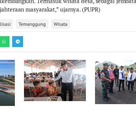
dikembangkan. Termasuk wisata desa, sebagai jembat
ahteraan masyarakat,” ujarnya. (PUPR)
lisasi
Temanggung
Wisata