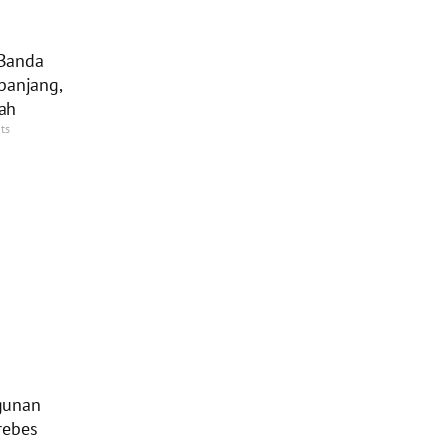
Banda
panjang,
ah
ts
gunan
rebes