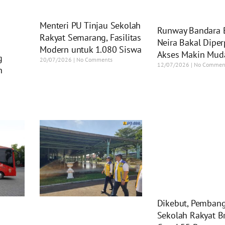
Menteri PU Tinjau Sekolah
Runway Bandara 
Rakyat Semarang, Fasilitas
Neira Bakal Diper
Modern untuk 1.080 Siswa
Akses Makin Mud
g
20/07/2026
No Comments
12/07/2026
No Commen
n
Dikebut, Pemban
Sekolah Rakyat B