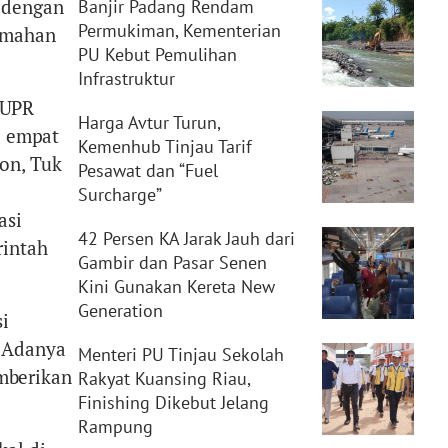
 dengan
Banjir Padang Rendam
Permukiman, Kementerian
rumahan
PU Kebut Pemulihan
Infrastruktur
PUPR
Harga Avtur Turun,
i empat
Kemenhub Tinjau Tarif
on, Tuk
Pesawat dan “Fuel
Surcharge”
asi
42 Persen KA Jarak Jauh dari
rintah
Gambir dan Pasar Senen
Kini Gunakan Kereta New
Generation
si
. Adanya
Menteri PU Tinjau Sekolah
mberikan
Rakyat Kuansing Riau,
Finishing Dikebut Jelang
Rampung