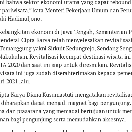
ni bahwa sektor ekonomi utama yang dapat rebound
r pariwisata,” kata Menteri Pekerjaan Umum dan Pe
uki Hadimuljono.
ebangkitan ekonomi di Jawa Tengah, Kementerian 
Jenderal Cipta Karya telah menyelesaikan revitalisas
i Temanggung yakni Sirkuit Kedungrejo, Sendang Seng
kukuhan. Revitalisasi keempat destinasi wisata ini
A 2020 dan saat ini siap untuk diresmikan. Revitalis
wisata ini juga sudah diserahterimakan kepada peme
i 2021 lalu.
Cipta Karya Diana Kusumastuti mengatakan revitalisa
ni diharapkan dapat menjadi magnet bagi pengunjung
a dan prasarana yang memadai bertujuan untuk me
man bagi pengunjung serta memudahkan aksesnya.