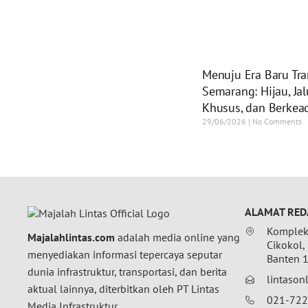
Menuju Era Baru Tra
Semarang: Hijau, Jal
Khusus, dan Berkead
29/06/2026
No Comments
ALAMAT RED
Komplek 
Majalahlintas.com
adalah media online yang
Cikokol,
menyediakan informasi tepercaya seputar
Banten 
dunia infrastruktur, transportasi, dan berita
lintaso
aktual lainnya, diterbitkan oleh PT Lintas
021-72
Media Infrastruktur.