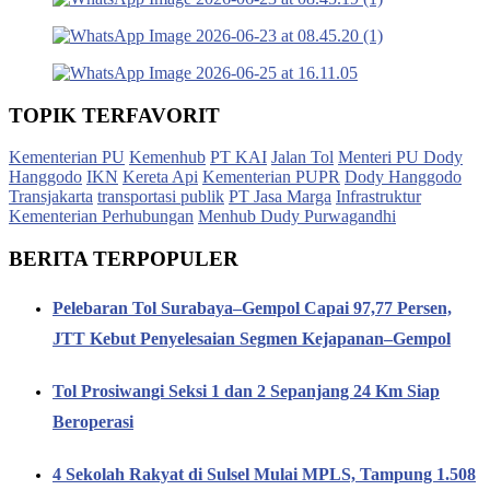
TOPIK TERFAVORIT
Kementerian PU
Kemenhub
PT KAI
Jalan Tol
Menteri PU Dody
Hanggodo
IKN
Kereta Api
Kementerian PUPR
Dody Hanggodo
Transjakarta
transportasi publik
PT Jasa Marga
Infrastruktur
Kementerian Perhubungan
Menhub Dudy Purwagandhi
BERITA TERPOPULER
Pelebaran Tol Surabaya–Gempol Capai 97,77 Persen,
JTT Kebut Penyelesaian Segmen Kejapanan–Gempol
Tol Prosiwangi Seksi 1 dan 2 Sepanjang 24 Km Siap
Beroperasi
4 Sekolah Rakyat di Sulsel Mulai MPLS, Tampung 1.508