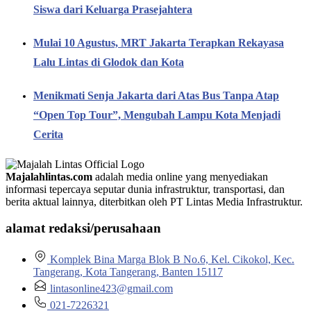
Siswa dari Keluarga Prasejahtera
Mulai 10 Agustus, MRT Jakarta Terapkan Rekayasa
Lalu Lintas di Glodok dan Kota
Menikmati Senja Jakarta dari Atas Bus Tanpa Atap
“Open Top Tour”, Mengubah Lampu Kota Menjadi
Cerita
Majalahlintas.com
adalah media online yang menyediakan
informasi tepercaya seputar dunia infrastruktur, transportasi, dan
berita aktual lainnya, diterbitkan oleh PT Lintas Media Infrastruktur.
alamat redaksi/perusahaan
Komplek Bina Marga Blok B No.6, Kel. Cikokol, Kec.
Tangerang, Kota Tangerang, Banten 15117
lintasonline423@gmail.com
021-7226321