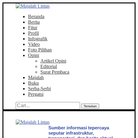
Beranda
Berita
Fitur
Profil
Infografik
Video
Foto Pilihan
Opini
Artikel Opini
Editorial
Surat Pembaca
Majalah
Buku
Serba-Serbi
Pergatsi
Temukan
Sumber informasi tepercaya
seputar infrastruktur,