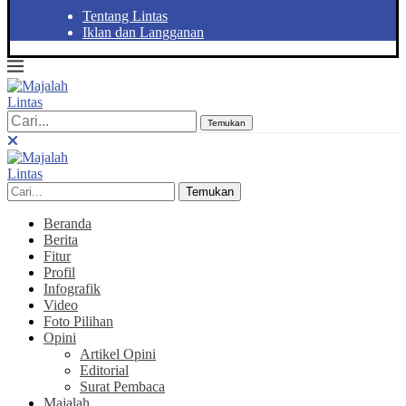
Tentang Lintas
Iklan dan Langganan
Temukan
Temukan
Beranda
Berita
Fitur
Profil
Infografik
Video
Foto Pilihan
Opini
Artikel Opini
Editorial
Surat Pembaca
Majalah