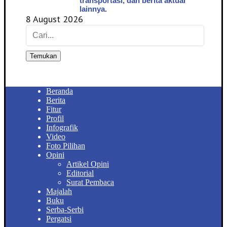
transportasi, dan berita aktual
lainnya.
8 August 2026
Temukan
Beranda
Berita
Fitur
Profil
Infografik
Video
Foto Pilihan
Opini
Artikel Opini
Editorial
Surat Pembaca
Majalah
Buku
Serba-Serbi
Pergatsi