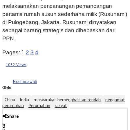
melaksanakan pencanangan pemancangan
pertama rumah susun sederhana milik (Rusunami)
di Pulogebang, Jakarta. Rusunami dinyatakan
sebagai barang strategis dan dibebaskan dari
PPN.
1
Pages:
2
3
4
1032 Views
Rochimawati
Oleh:
China
India
masyarakat berpenghasilan rendah
pengamat
perumahan
Perumahan
rakyat
Share