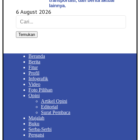
transportasi, dan berita aktual
lainnya.
6 August 2026
Temukan
Beranda
Berita
Fitur
Profil
Infografik
Video
Foto Pilihan
Opini
Artikel Opini
Editorial
Surat Pembaca
Majalah
Buku
Serba-Serbi
Pergatsi