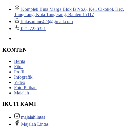
Komplek Bina Marga Blok B No.6, Kel. Cikokol, Kec.
Tangerang, Kota Tangerang, Banten 15117
lintasonline423@gmail.com
021-7226321
KONTEN
Berita
Fitur
Profil
Infografik
Video
Foto Pilihan
Majalah
IKUTI KAMI
majalahlintas
Majalah Lintas