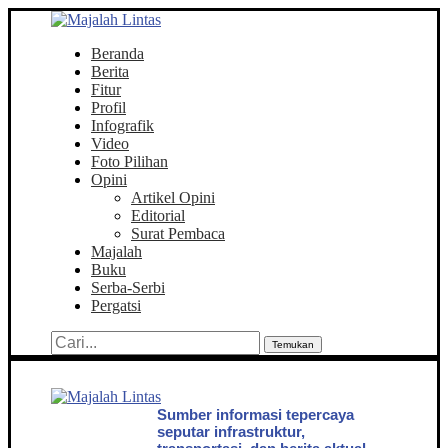
Beranda
Berita
Fitur
Profil
Infografik
Video
Foto Pilihan
Opini
Artikel Opini
Editorial
Surat Pembaca
Majalah
Buku
Serba-Serbi
Pergatsi
Temukan
Sumber informasi tepercaya
seputar infrastruktur,