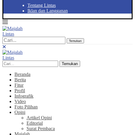
Tentang Lintas
Iklan dan Langganan
Temukan
Temukan
Beranda
Berita
Fitur
Profil
Infografik
Video
Foto Pilihan
Opini
Artikel Opini
Editorial
Surat Pembaca
Majalah