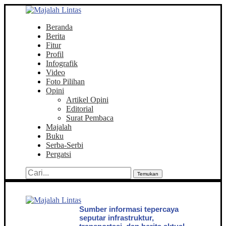
Beranda
Berita
Fitur
Profil
Infografik
Video
Foto Pilihan
Opini
Artikel Opini
Editorial
Surat Pembaca
Majalah
Buku
Serba-Serbi
Pergatsi
Temukan
Sumber informasi tepercaya
seputar infrastruktur,