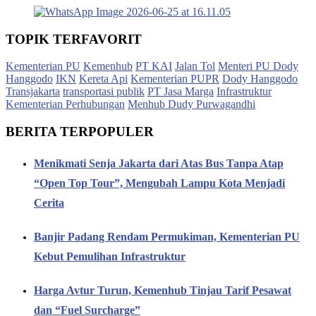
TOPIK TERFAVORIT
Kementerian PU
Kemenhub
PT KAI
Jalan Tol
Menteri PU Dody
Hanggodo
IKN
Kereta Api
Kementerian PUPR
Dody Hanggodo
Transjakarta
transportasi publik
PT Jasa Marga
Infrastruktur
Kementerian Perhubungan
Menhub Dudy Purwagandhi
BERITA TERPOPULER
Menikmati Senja Jakarta dari Atas Bus Tanpa Atap
“Open Top Tour”, Mengubah Lampu Kota Menjadi
Cerita
Banjir Padang Rendam Permukiman, Kementerian PU
Kebut Pemulihan Infrastruktur
Harga Avtur Turun, Kemenhub Tinjau Tarif Pesawat
dan “Fuel Surcharge”