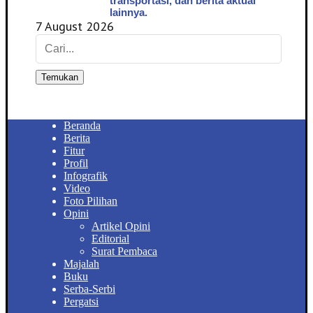
transportasi, dan berita aktual
lainnya.
7 August 2026
Temukan
Beranda
Berita
Fitur
Profil
Infografik
Video
Foto Pilihan
Opini
Artikel Opini
Editorial
Surat Pembaca
Majalah
Buku
Serba-Serbi
Pergatsi