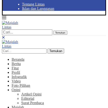
Tentang Lintas
Iklan dan Langganan
Temukan
Temukan
Beranda
Berita
Fitur
Profil
Infografik
Video
Foto Pilihan
Opini
Artikel Opini
Editorial
Surat Pembaca
Majalah