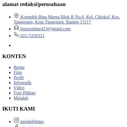
alamat redaksi/perusahaan
Komplek Bina Marga Blok B No.6, Kel. Cikokol, Kec.
Tangerang, Kota Tangerang, Banten 15117
lintasonline423@gmail.com
021-7226321
KONTEN
Berita
Fitur
Profil
Infografik
Video
Foto Pilihan
Majalah
IKUTI KAMI
majalahlintas