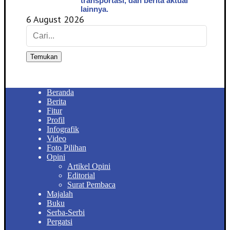
transportasi, dan berita aktual
lainnya.
6 August 2026
Temukan
Beranda
Berita
Fitur
Profil
Infografik
Video
Foto Pilihan
Opini
Artikel Opini
Editorial
Surat Pembaca
Majalah
Buku
Serba-Serbi
Pergatsi