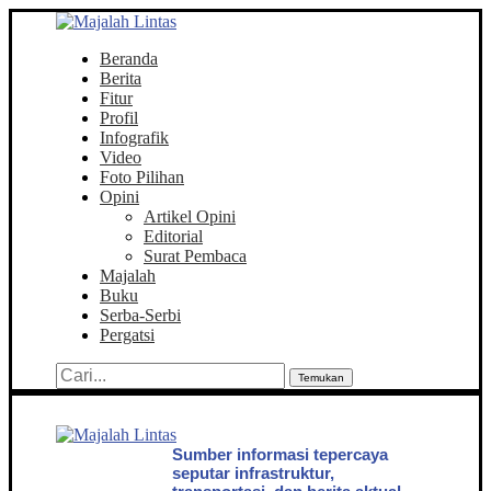
Beranda
Berita
Fitur
Profil
Infografik
Video
Foto Pilihan
Opini
Artikel Opini
Editorial
Surat Pembaca
Majalah
Buku
Serba-Serbi
Pergatsi
Temukan
Sumber informasi tepercaya
seputar infrastruktur,