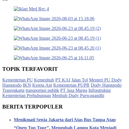
TOPIK TERFAVORIT
Kementerian PU
Kemenhub
PT KAI
Jalan Tol
Menteri PU Dody
Hanggodo
IKN
Kereta Api
Kementerian PUPR
Dody Hanggodo
Transjakarta
transportasi publik
PT Jasa Marga
Infrastruktur
Kementerian Perhubungan
Menhub Dudy Purwagandhi
BERITA TERPOPULER
Menikmati Senja Jakarta dari Atas Bus Tanpa Atap
“Open Top Tour”, Mengubah Lampu Kota Menjadi