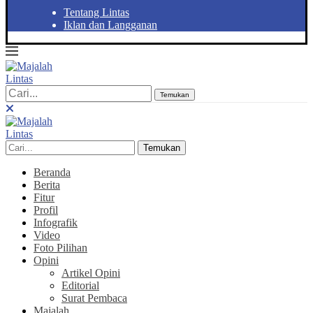
Tentang Lintas
Iklan dan Langganan
Temukan
Temukan
Beranda
Berita
Fitur
Profil
Infografik
Video
Foto Pilihan
Opini
Artikel Opini
Editorial
Surat Pembaca
Majalah