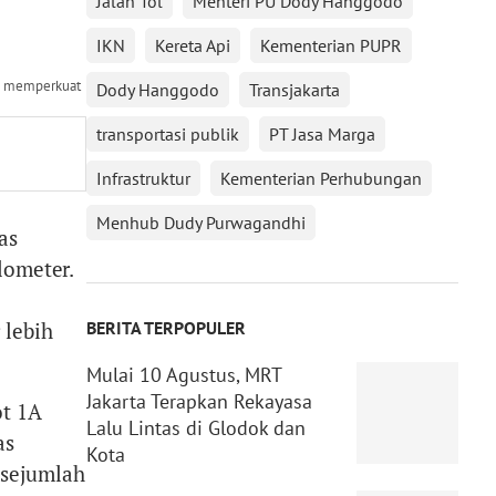
Jalan Tol
Menteri PU Dody Hanggodo
IKN
Kereta Api
Kementerian PUPR
ni memperkuat
Dody Hanggodo
Transjakarta
transportasi publik
PT Jasa Marga
Infrastruktur
Kementerian Perhubungan
Menhub Dudy Purwagandhi
as
lometer.
 lebih
BERITA TERPOPULER
Mulai 10 Agustus, MRT
Jakarta Terapkan Rekayasa
ot 1A
Lalu Lintas di Glodok dan
as
Kota
 sejumlah