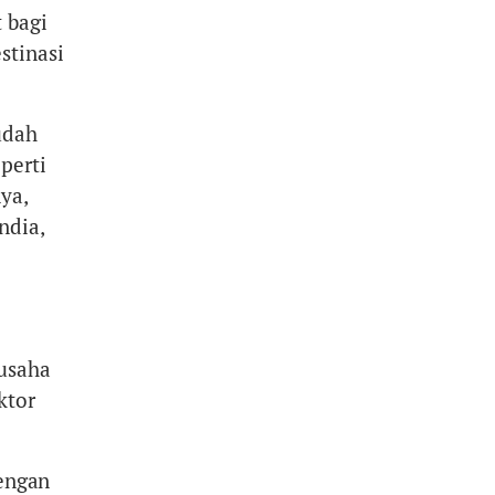
 bagi
stinasi
udah
perti
ya,
ndia,
 usaha
ktor
dengan