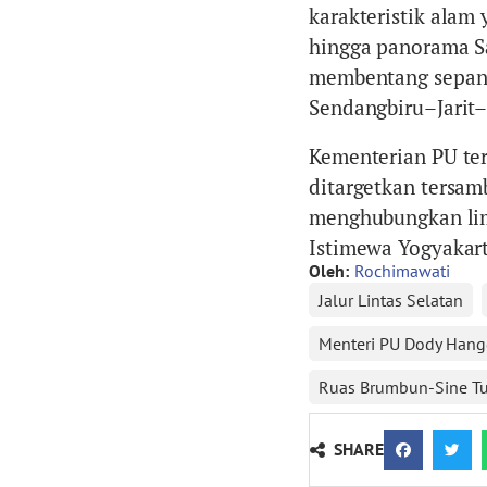
karakteristik alam 
hingga panorama Sa
membentang sepanj
Sendangbiru–Jarit
Kementerian PU te
ditargetkan tersamb
menghubungkan lima
Istimewa Yogyakart
Oleh:
Rochimawati
Jalur Lintas Selatan
Menteri PU Dody Han
Ruas Brumbun-Sine T
SHARE