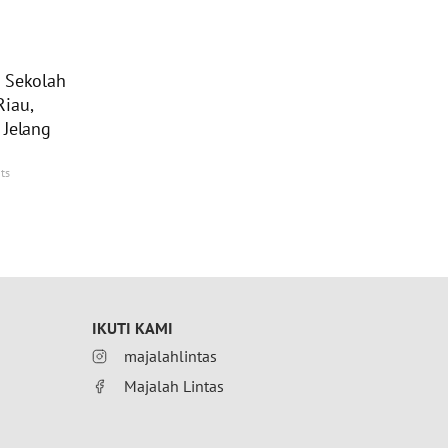
u Sekolah
Riau,
 Jelang
ts
IKUTI KAMI
majalahlintas
Majalah Lintas