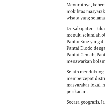
Menurutnya, kebera
mobilitas masyarak
wisata yang selama i
Di Kabupaten Tulun
menuju sejumlah obj
Pantai Sine yang d
Pantai Dlodo deng
Pantai Gemah, Pan
menawarkan kolam a
Selain mendukung se
mempercepat distr
masyarakat lokal, m
perikanan.
Secara geografis, J