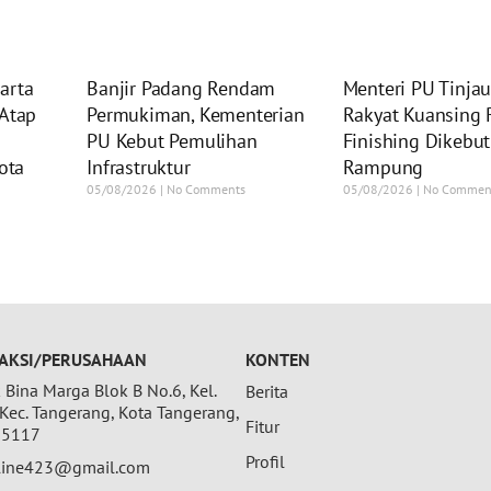
arta
Banjir Padang Rendam
Menteri PU Tinja
 Atap
Permukiman, Kementerian
Rakyat Kuansing 
PU Kebut Pemulihan
Finishing Dikebut
ota
Infrastruktur
Rampung
05/08/2026
No Comments
05/08/2026
No Commen
AKSI/PERUSAHAAN
KONTEN
Bina Marga Blok B No.6, Kel.
Berita
 Kec. Tangerang, Kota Tangerang,
Fitur
15117
Profil
nline423@gmail.com