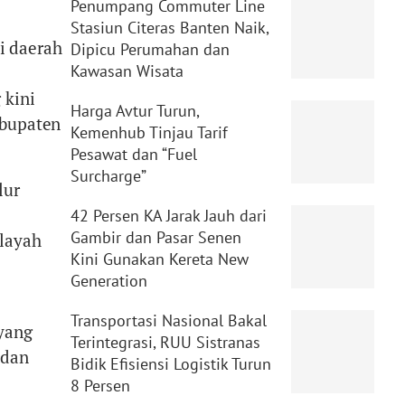
Penumpang Commuter Line
Stasiun Citeras Banten Naik,
i daerah
Dipicu Perumahan dan
Kawasan Wisata
 kini
Harga Avtur Turun,
abupaten
Kemenhub Tinjau Tarif
Pesawat dan “Fuel
Surcharge”
lur
42 Persen KA Jarak Jauh dari
Gambir dan Pasar Senen
ilayah
Kini Gunakan Kereta New
Generation
Transportasi Nasional Bakal
 yang
Terintegrasi, RUU Sistranas
 dan
Bidik Efisiensi Logistik Turun
8 Persen