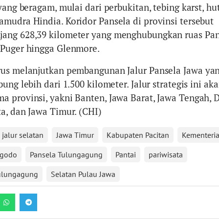
yang beragam, mulai dari perbukitan, tebing karst, hu
mudra Hindia. Koridor Pansela di provinsi tersebut
ang 628,39 kilometer yang menghubungkan ruas Pa
–Puger hingga Glenmore.
rus melanjutkan pembangunan Jalur Pansela Jawa ya
ung lebih dari 1.500 kilometer. Jalur strategis ini ak
 provinsi, yakni Banten, Jawa Barat, Jawa Tengah, 
a, dan Jawa Timur. (CHI)
jalur selatan
Jawa Timur
Kabupaten Pacitan
Kementeri
ggodo
Pansela Tulungagung
Pantai
pariwisata
ulungagung
Selatan Pulau Jawa