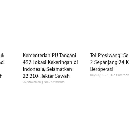
uk
Kementerian PU Tangani
Tol Prosiwangi Se
ad
492 Lokasi Kekeringan di
2 Sepanjang 24 
Indonesia, Selamatkan
Beroperasi
ah
22.210 Hektar Sawah
06/08/2026
No Commen
07/08/2026
No Comments