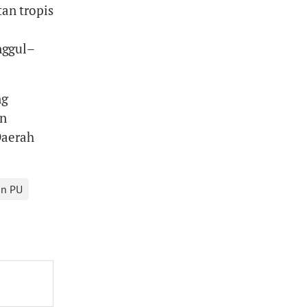
tan tropis
nggul–
ng
an
Daerah
an PU