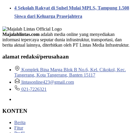
4 Sekolah Rakyat di Sulsel Mulai MPLS, Tampung 1.508
Siswa dari Keluarga Prasejahtera
Majalahlintas.com
adalah media online yang menyediakan
informasi tepercaya seputar dunia infrastruktur, transportasi, dan
berita aktual lainnya, diterbitkan oleh PT Lintas Media Infrastruktur.
alamat redaksi/perusahaan
Komplek Bina Marga Blok B No.6, Kel. Cikokol, Kec.
Tangerang, Kota Tangerang, Banten 15117
lintasonline423@gmail.com
021-7226321
KONTEN
Berita
Fitur