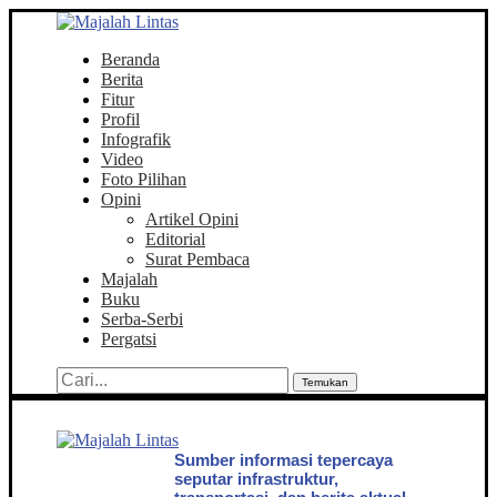
Beranda
Berita
Fitur
Profil
Infografik
Video
Foto Pilihan
Opini
Artikel Opini
Editorial
Surat Pembaca
Majalah
Buku
Serba-Serbi
Pergatsi
Temukan
Sumber informasi tepercaya
seputar infrastruktur,