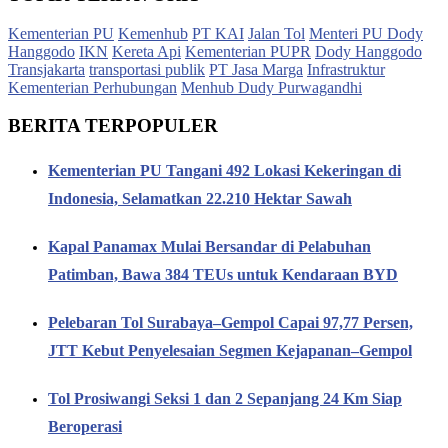
Kementerian PU
Kemenhub
PT KAI
Jalan Tol
Menteri PU Dody
Hanggodo
IKN
Kereta Api
Kementerian PUPR
Dody Hanggodo
Transjakarta
transportasi publik
PT Jasa Marga
Infrastruktur
Kementerian Perhubungan
Menhub Dudy Purwagandhi
BERITA TERPOPULER
Kementerian PU Tangani 492 Lokasi Kekeringan di
Indonesia, Selamatkan 22.210 Hektar Sawah
Kapal Panamax Mulai Bersandar di Pelabuhan
Patimban, Bawa 384 TEUs untuk Kendaraan BYD
Pelebaran Tol Surabaya–Gempol Capai 97,77 Persen,
JTT Kebut Penyelesaian Segmen Kejapanan–Gempol
Tol Prosiwangi Seksi 1 dan 2 Sepanjang 24 Km Siap
Beroperasi