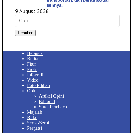
transportasi, dan berita aktual
lainnya.
9 August 2026
Temukan
Beranda
Berita
Fitur
Profil
Infografik
Video
Foto Pilihan
Opini
Artikel Opini
Editorial
Surat Pembaca
Majalah
Buku
Serba-Serbi
Pergatsi