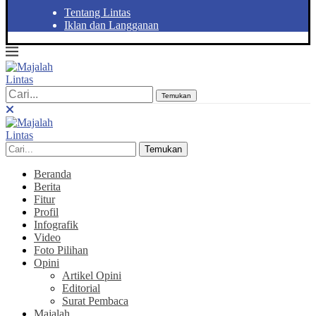
Tentang Lintas
Iklan dan Langganan
Temukan
Temukan
Beranda
Berita
Fitur
Profil
Infografik
Video
Foto Pilihan
Opini
Artikel Opini
Editorial
Surat Pembaca
Majalah