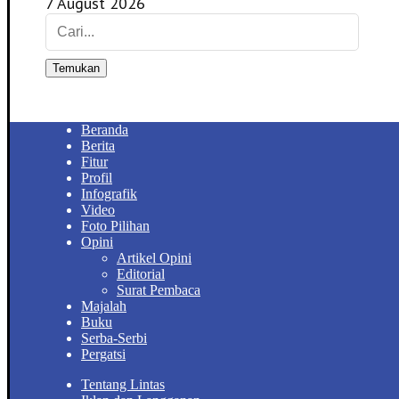
7 August 2026
Temukan
Beranda
Berita
Fitur
Profil
Infografik
Video
Foto Pilihan
Opini
Artikel Opini
Editorial
Surat Pembaca
Majalah
Buku
Serba-Serbi
Pergatsi
Tentang Lintas