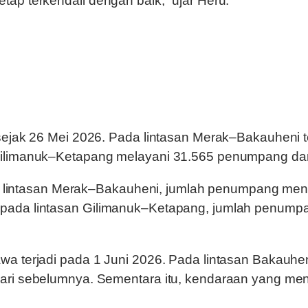
ap terkendali dengan baik,” ujar Heru.
 sejak 26 Mei 2026. Pada lintasan Merak–Bakauheni
 Gilimanuk–Ketapang melayani 31.565 penumpang da
. Di lintasan Merak–Bakauheni, jumlah penumpang me
 pada lintasan Gilimanuk–Ketapang, jumlah penump
awa terjadi pada 1 Juni 2026. Pada lintasan Bakau
ari sebelumnya. Sementara itu, kendaraan yang meny