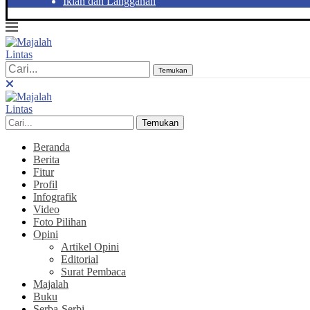
Iklan dan Langganan
Temukan
Temukan
Beranda
Berita
Fitur
Profil
Infografik
Video
Foto Pilihan
Opini
Artikel Opini
Editorial
Surat Pembaca
Majalah
Buku
Serba-Serbi