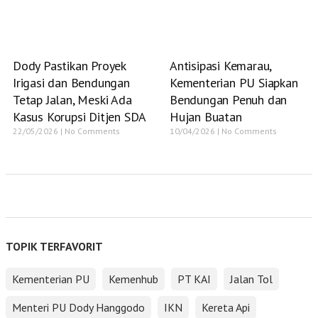
Dody Pastikan Proyek
Antisipasi Kemarau,
Irigasi dan Bendungan
Kementerian PU Siapkan
Tetap Jalan, Meski Ada
Bendungan Penuh dan
Kasus Korupsi Ditjen SDA
Hujan Buatan
22/05/2026
No Comments
10/04/2026
No Comments
TOPIK TERFAVORIT
Kementerian PU
Kemenhub
PT KAI
Jalan Tol
Menteri PU Dody Hanggodo
IKN
Kereta Api