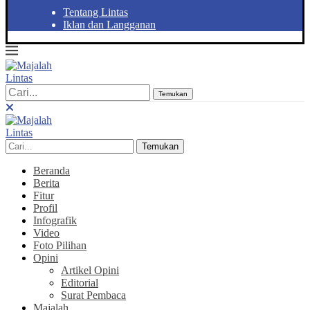
Tentang Lintas
Iklan dan Langganan
Temukan
Temukan
Beranda
Berita
Fitur
Profil
Infografik
Video
Foto Pilihan
Opini
Artikel Opini
Editorial
Surat Pembaca
Majalah