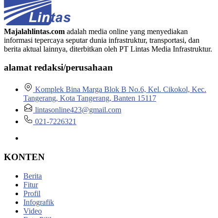
Majalahlintas.com
adalah media online yang menyediakan
informasi tepercaya seputar dunia infrastruktur, transportasi, dan
berita aktual lainnya, diterbitkan oleh PT Lintas Media Infrastruktur.
alamat redaksi/perusahaan
Komplek Bina Marga Blok B No.6, Kel. Cikokol, Kec.
Tangerang, Kota Tangerang, Banten 15117
lintasonline423@gmail.com
021-7226321
KONTEN
Berita
Fitur
Profil
Infografik
Video