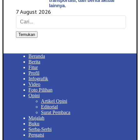
transportasi, dan berita aktual
lainnya.
7 August 2026
Temukan
Beranda
Berita
Fitur
Profil
Infografik
Video
Foto Pilihan
Opini
Artikel Opini
Editorial
Surat Pembaca
Majalah
Buku
Serba-Serbi
Pergatsi