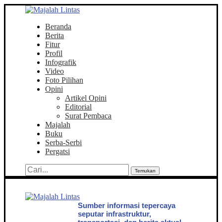
Beranda
Berita
Fitur
Profil
Infografik
Video
Foto Pilihan
Opini
Artikel Opini
Editorial
Surat Pembaca
Majalah
Buku
Serba-Serbi
Pergatsi
Temukan
Sumber informasi tepercaya
seputar infrastruktur,