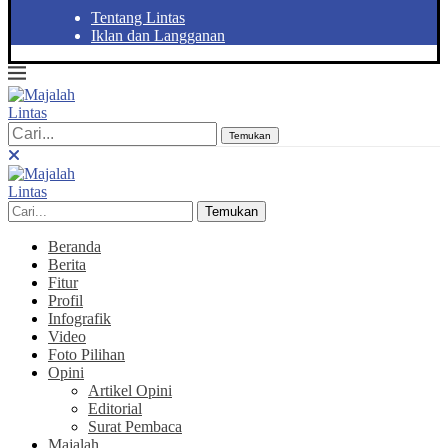
Tentang Lintas
Iklan dan Langganan
Temukan
Temukan
Beranda
Berita
Fitur
Profil
Infografik
Video
Foto Pilihan
Opini
Artikel Opini
Editorial
Surat Pembaca
Majalah