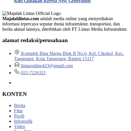
Kini Gunakan Kereta New Generation
Majalahlintas.com
adalah media online yang menyediakan
informasi tepercaya seputar dunia infrastruktur, transportasi, dan
berita aktual lainnya, diterbitkan oleh PT Lintas Media Infrastruktur.
alamat redaksi/perusahaan
Komplek Bina Marga Blok B No.6, Kel. Cikokol, Kec.
Tangerang, Kota Tangerang, Banten 15117
lintasonline423@gmail.com
021-7226321
KONTEN
Berita
Fitur
Profil
Infografik
Video