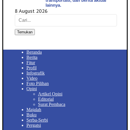
transportasi, dan berita aktual
lainnya.
8 August 2026
Temukan
Beranda
Berita
Fitur
Profil
Infografik
Video
Foto Pilihan
Opini
Artikel Opini
Editorial
Surat Pembaca
Majalah
Buku
Serba-Serbi
Pergatsi