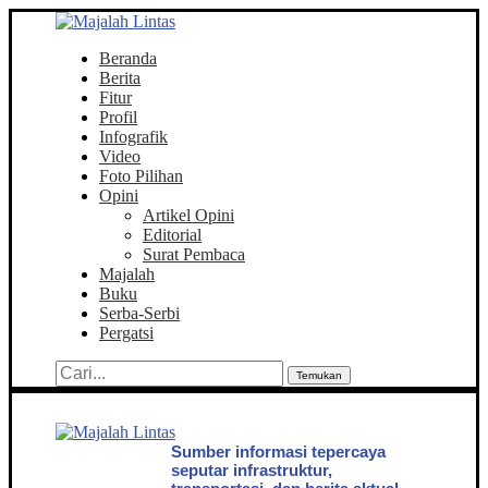
Beranda
Berita
Fitur
Profil
Infografik
Video
Foto Pilihan
Opini
Artikel Opini
Editorial
Surat Pembaca
Majalah
Buku
Serba-Serbi
Pergatsi
Temukan
Sumber informasi tepercaya
seputar infrastruktur,