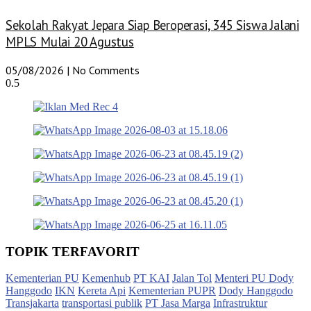
Sekolah Rakyat Jepara Siap Beroperasi, 345 Siswa Jalani
MPLS Mulai 20 Agustus
05/08/2026
No Comments
TOPIK TERFAVORIT
Kementerian PU
Kemenhub
PT KAI
Jalan Tol
Menteri PU Dody
Hanggodo
IKN
Kereta Api
Kementerian PUPR
Dody Hanggodo
Transjakarta
transportasi publik
PT Jasa Marga
Infrastruktur