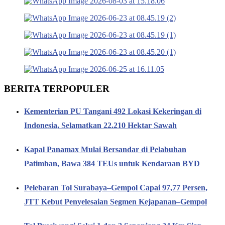
BERITA TERPOPULER
Kementerian PU Tangani 492 Lokasi Kekeringan di
Indonesia, Selamatkan 22.210 Hektar Sawah
Kapal Panamax Mulai Bersandar di Pelabuhan
Patimban, Bawa 384 TEUs untuk Kendaraan BYD
Pelebaran Tol Surabaya–Gempol Capai 97,77 Persen,
JTT Kebut Penyelesaian Segmen Kejapanan–Gempol