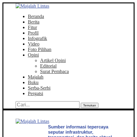
Beranda
Berita
Fitur
Profil
Infografik
Video
Foto Pilihan
Opini
Artikel Opini
Editorial
Surat Pembaca
Majalah
Buku
Serba-Serbi
Pergatsi
Temukan
Sumber informasi tepercaya
seputar infrastruktur,