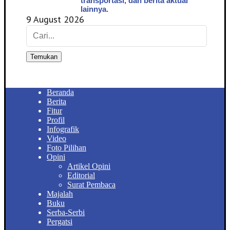
transportasi, dan berita aktual
lainnya.
9 August 2026
Temukan
Beranda
Berita
Fitur
Profil
Infografik
Video
Foto Pilihan
Opini
Artikel Opini
Editorial
Surat Pembaca
Majalah
Buku
Serba-Serbi
Pergatsi