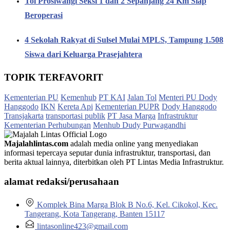
Tol Prosiwangi Seksi 1 dan 2 Sepanjang 24 Km Siap
Beroperasi
4 Sekolah Rakyat di Sulsel Mulai MPLS, Tampung 1.508
Siswa dari Keluarga Prasejahtera
TOPIK TERFAVORIT
Kementerian PU
Kemenhub
PT KAI
Jalan Tol
Menteri PU Dody
Hanggodo
IKN
Kereta Api
Kementerian PUPR
Dody Hanggodo
Transjakarta
transportasi publik
PT Jasa Marga
Infrastruktur
Kementerian Perhubungan
Menhub Dudy Purwagandhi
Majalahlintas.com
adalah media online yang menyediakan
informasi tepercaya seputar dunia infrastruktur, transportasi, dan
berita aktual lainnya, diterbitkan oleh PT Lintas Media Infrastruktur.
alamat redaksi/perusahaan
Komplek Bina Marga Blok B No.6, Kel. Cikokol, Kec.
Tangerang, Kota Tangerang, Banten 15117
lintasonline423@gmail.com