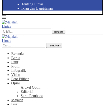
Tentang Lintas
Iklan dan Langganan
Temukan
Temukan
Beranda
Berita
Fitur
Profil
Infografik
Video
Foto Pilihan
Opini
Artikel Opini
Editorial
Surat Pembaca
Majalah
Buku