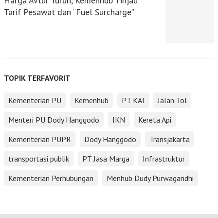
Harga Avtur Turun, Kemenhub Tinjau
Tarif Pesawat dan “Fuel Surcharge”
TOPIK TERFAVORIT
Kementerian PU
Kemenhub
PT KAI
Jalan Tol
Menteri PU Dody Hanggodo
IKN
Kereta Api
Kementerian PUPR
Dody Hanggodo
Transjakarta
transportasi publik
PT Jasa Marga
Infrastruktur
Kementerian Perhubungan
Menhub Dudy Purwagandhi