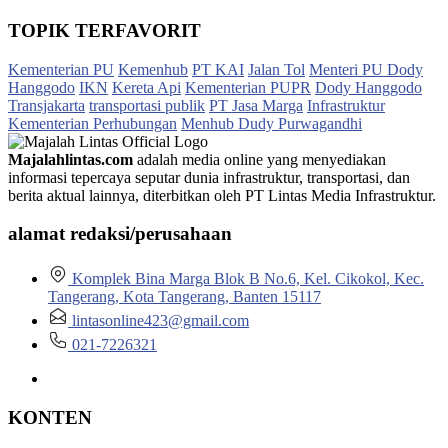
TOPIK TERFAVORIT
Kementerian PU
Kemenhub
PT KAI
Jalan Tol
Menteri PU Dody
Hanggodo
IKN
Kereta Api
Kementerian PUPR
Dody Hanggodo
Transjakarta
transportasi publik
PT Jasa Marga
Infrastruktur
Kementerian Perhubungan
Menhub Dudy Purwagandhi
Majalahlintas.com
adalah media online yang menyediakan
informasi tepercaya seputar dunia infrastruktur, transportasi, dan
berita aktual lainnya, diterbitkan oleh PT Lintas Media Infrastruktur.
alamat redaksi/perusahaan
Komplek Bina Marga Blok B No.6, Kel. Cikokol, Kec.
Tangerang, Kota Tangerang, Banten 15117
lintasonline423@gmail.com
021-7226321
KONTEN