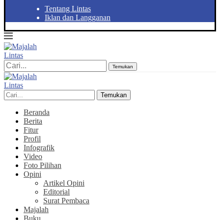
Tentang Lintas
Iklan dan Langganan
Temukan
Temukan
Beranda
Berita
Fitur
Profil
Infografik
Video
Foto Pilihan
Opini
Artikel Opini
Editorial
Surat Pembaca
Majalah
Buku