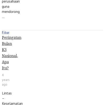
perusahaan
guna
mendorong
…
Fitur
Peringatan
Bulan
K3
Nasional,
Apa
Itu?
4
years
ago
Lintas
–
Keselamatan