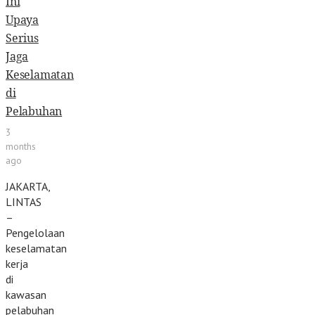
Ini
Upaya
Serius
Jaga
Keselamatan
di
Pelabuhan
3
months
ago
JAKARTA,
LINTAS
–
Pengelolaan
keselamatan
kerja
di
kawasan
pelabuhan