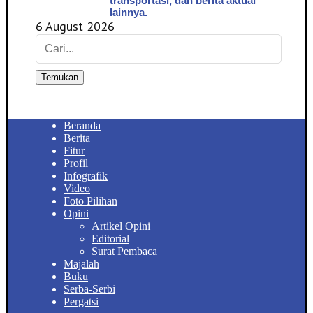
transportasi, dan berita aktual
lainnya.
6 August 2026
Temukan
Beranda
Berita
Fitur
Profil
Infografik
Video
Foto Pilihan
Opini
Artikel Opini
Editorial
Surat Pembaca
Majalah
Buku
Serba-Serbi
Pergatsi