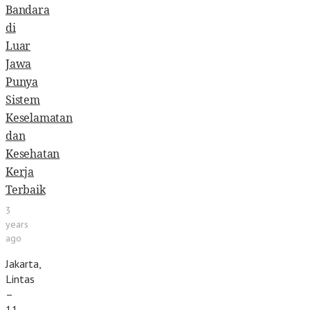
Bandara
di
Luar
Jawa
Punya
Sistem
Keselamatan
dan
Kesehatan
Kerja
Terbaik
3
years
ago
Jakarta,
Lintas
–
11