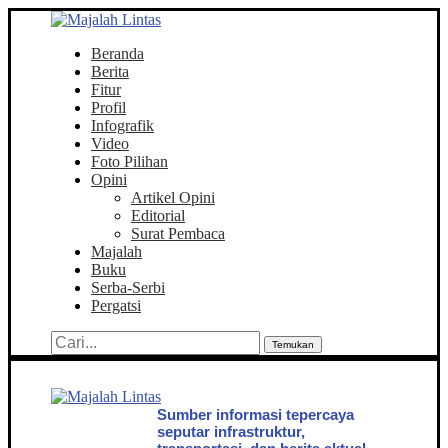
Beranda
Berita
Fitur
Profil
Infografik
Video
Foto Pilihan
Opini
Artikel Opini
Editorial
Surat Pembaca
Majalah
Buku
Serba-Serbi
Pergatsi
Temukan
Sumber informasi tepercaya
seputar infrastruktur,