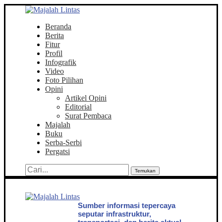
Beranda
Berita
Fitur
Profil
Infografik
Video
Foto Pilihan
Opini
Artikel Opini
Editorial
Surat Pembaca
Majalah
Buku
Serba-Serbi
Pergatsi
Temukan
Sumber informasi tepercaya
seputar infrastruktur,