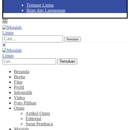
Tentang Lintas
Iklan dan Langganan
Temukan
Temukan
Beranda
Berita
Fitur
Profil
Infografik
Video
Foto Pilihan
Opini
Artikel Opini
Editorial
Surat Pembaca
Majalah