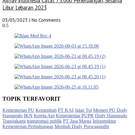
Airnav Indonesia Catat 73.000 Penerbangan Selama
Libur Lebaran 2023
03/05/2023
No Comments
TOPIK TERFAVORIT
Kementerian PU
Kemenhub
PT KAI
Jalan Tol
Menteri PU Dody
Hanggodo
IKN
Kereta Api
Kementerian PUPR
Dody Hanggodo
Transjakarta
transportasi publik
PT Jasa Marga
Infrastruktur
Kementerian Perhubungan
Menhub Dudy Purwagandhi