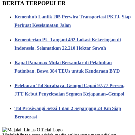
BERITA TERPOPULER
Kemenhub Lantik 205 Perwira Transportasi PKTJ, Siap
Perkuat Keselamatan Jalan
Kementerian PU Tangani 492 Lokasi Kekeringan di
Indonesia, Selamatkan 22.210 Hektar Sawah
Kapal Panamax Mulai Bersandar di Pelabuhan
Patimban, Bawa 384 TEUs untuk Kendaraan BYD
Pelebaran Tol Surabaya–Gempol Capai 97,77 Persen,
JTT Kebut Penyelesaian Segmen Kejapanan–Gempol
Tol Prosiwangi Seksi 1 dan 2 Sepanjang 24 Km Siap
Beroperasi