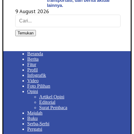
transportasi, dan berita aktual
lainnya.
9 August 2026
Temukan
Beranda
Berita
Fitur
Profil
Infografik
Video
Foto Pilihan
Opini
Artikel Opini
Editorial
Surat Pembaca
Majalah
Buku
Serba-Serbi
Pergatsi