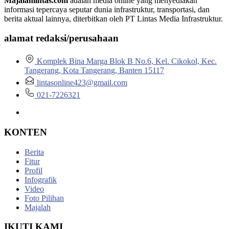
Majalahlintas.com
adalah media online yang menyediakan
informasi tepercaya seputar dunia infrastruktur, transportasi, dan
berita aktual lainnya, diterbitkan oleh PT Lintas Media Infrastruktur.
alamat redaksi/perusahaan
Komplek Bina Marga Blok B No.6, Kel. Cikokol, Kec.
Tangerang, Kota Tangerang, Banten 15117
lintasonline423@gmail.com
021-7226321
KONTEN
Berita
Fitur
Profil
Infografik
Video
Foto Pilihan
Majalah
IKUTI KAMI