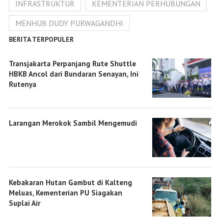
INFRASTRUKTUR
KEMENTERIAN PERHUBUNGAN
MENHUB DUDY PURWAGANDHI
BERITA TERPOPULER
Transjakarta Perpanjang Rute Shuttle
HBKB Ancol dari Bundaran Senayan, Ini
Rutenya
Larangan Merokok Sambil Mengemudi
Kebakaran Hutan Gambut di Kalteng
Meluas, Kementerian PU Siagakan
Suplai Air