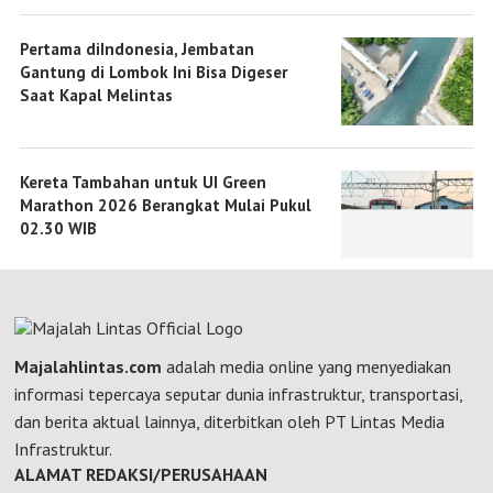
Pertama diIndonesia, Jembatan
Gantung di Lombok Ini Bisa Digeser
Saat Kapal Melintas
Kereta Tambahan untuk UI Green
Marathon 2026 Berangkat Mulai Pukul
02.30 WIB
Majalahlintas.com
adalah media online yang menyediakan
informasi tepercaya seputar dunia infrastruktur, transportasi,
dan berita aktual lainnya, diterbitkan oleh PT Lintas Media
Infrastruktur.
ALAMAT REDAKSI/PERUSAHAAN