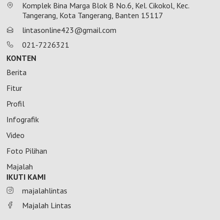
Komplek Bina Marga Blok B No.6, Kel. Cikokol, Kec.
Tangerang, Kota Tangerang, Banten 15117
lintasonline423@gmail.com
021-7226321
KONTEN
Berita
Fitur
Profil
Infografik
Video
Foto Pilihan
Majalah
IKUTI KAMI
majalahlintas
Majalah Lintas