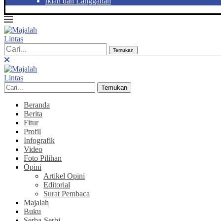
Iklan dan Langganan
Temukan
Temukan
Beranda
Berita
Fitur
Profil
Infografik
Video
Foto Pilihan
Opini
Artikel Opini
Editorial
Surat Pembaca
Majalah
Buku
Serba-Serbi