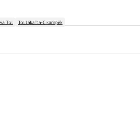
wa Tol
Tol Jakarta-Cikampek