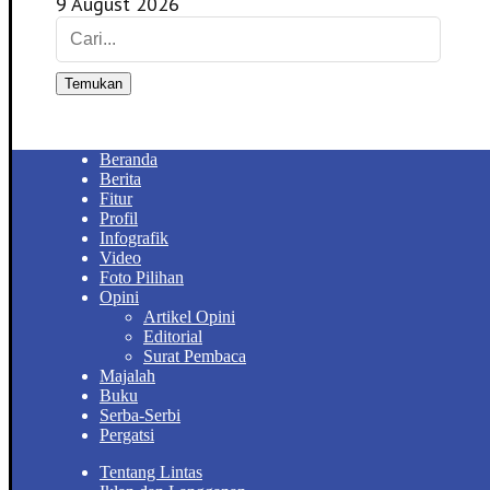
9 August 2026
Temukan
Beranda
Berita
Fitur
Profil
Infografik
Video
Foto Pilihan
Opini
Artikel Opini
Editorial
Surat Pembaca
Majalah
Buku
Serba-Serbi
Pergatsi
Tentang Lintas