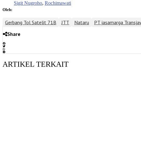
Sigit Nugroho
,
Rochimawati
Oleh:
Gerbang Tol Satelit 71B
JTT
Nataru
PT jasamarga Transja
Share
ARTIKEL TERKAIT