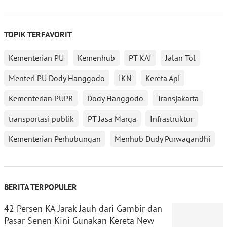
TOPIK TERFAVORIT
Kementerian PU
Kemenhub
PT KAI
Jalan Tol
Menteri PU Dody Hanggodo
IKN
Kereta Api
Kementerian PUPR
Dody Hanggodo
Transjakarta
transportasi publik
PT Jasa Marga
Infrastruktur
Kementerian Perhubungan
Menhub Dudy Purwagandhi
BERITA TERPOPULER
42 Persen KA Jarak Jauh dari Gambir dan
Pasar Senen Kini Gunakan Kereta New