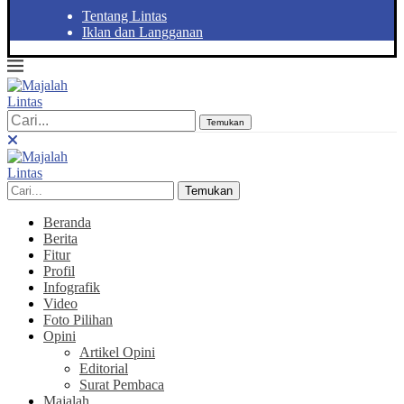
Tentang Lintas
Iklan dan Langganan
Temukan
Temukan
Beranda
Berita
Fitur
Profil
Infografik
Video
Foto Pilihan
Opini
Artikel Opini
Editorial
Surat Pembaca
Majalah