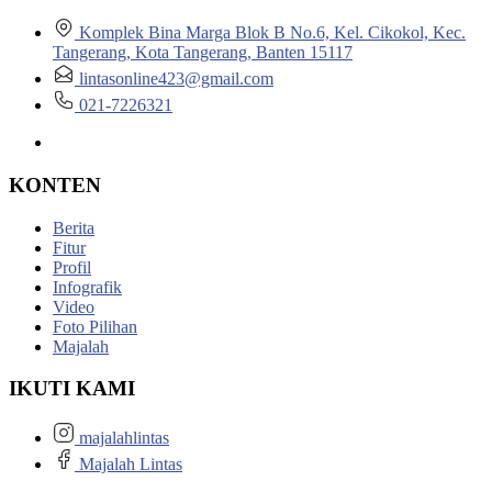
Komplek Bina Marga Blok B No.6, Kel. Cikokol, Kec.
Tangerang, Kota Tangerang, Banten 15117
lintasonline423@gmail.com
021-7226321
KONTEN
Berita
Fitur
Profil
Infografik
Video
Foto Pilihan
Majalah
IKUTI KAMI
majalahlintas
Majalah Lintas