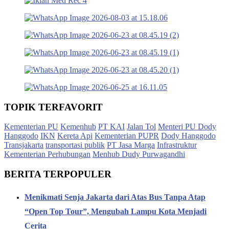
TOPIK TERFAVORIT
Kementerian PU
Kemenhub
PT KAI
Jalan Tol
Menteri PU Dody
Hanggodo
IKN
Kereta Api
Kementerian PUPR
Dody Hanggodo
Transjakarta
transportasi publik
PT Jasa Marga
Infrastruktur
Kementerian Perhubungan
Menhub Dudy Purwagandhi
BERITA TERPOPULER
Menikmati Senja Jakarta dari Atas Bus Tanpa Atap
“Open Top Tour”, Mengubah Lampu Kota Menjadi
Cerita