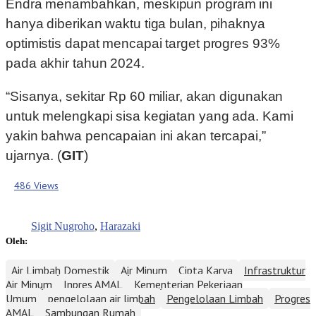
Endra menambahkan, meskipun program ini
hanya diberikan waktu tiga bulan, pihaknya
optimistis dapat mencapai target progres 93%
pada akhir tahun 2024.
“Sisanya, sekitar Rp 60 miliar, akan digunakan
untuk melengkapi sisa kegiatan yang ada. Kami
yakin bahwa pencapaian ini akan tercapai,”
ujarnya. (
GIT
)
486 Views
Sigit Nugroho
,
Harazaki
Oleh:
Air Limbah Domestik
Air Minum
Cipta Karya
Infrastruktur
Air Minum
Inpres AMAL
Kementerian Pekerjaan
Umum
pengelolaan air limbah
Pengelolaan Limbah
Progres
AMAL
Sambungan Rumah