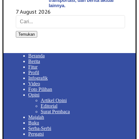
transportasi, dan berita aktual
lainnya.
7 August 2026
Temukan
Beranda
Berita
Fitur
Profil
Infografik
Video
Foto Pilihan
Opini
Artikel Opini
Editorial
Surat Pembaca
Majalah
Buku
Serba-Serbi
Pergatsi