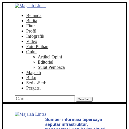
Beranda
Berita
Fitur
Profil
Infografik
Video
Foto Pilihan
Opini
Artikel Opini
Editorial
Surat Pembaca
Majalah
Buku
Serba-Serbi
Pergatsi
Temukan
Sumber informasi tepercaya
seputar infrastruktur,