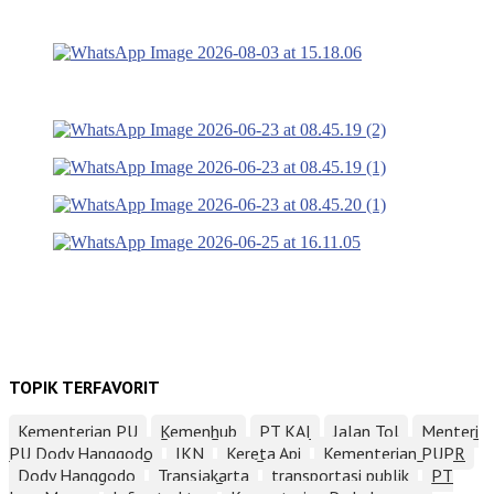
TOPIK TERFAVORIT
Kementerian PU
Kemenhub
PT KAI
Jalan Tol
Menteri
PU Dody Hanggodo
IKN
Kereta Api
Kementerian PUPR
Dody Hanggodo
Transjakarta
transportasi publik
PT