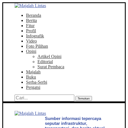
Beranda
Berita
Fitur
Profil
Infografik
Video
Foto Pilihan
Opini
Artikel Opini
Editorial
Surat Pembaca
Majalah
Buku
Serba-Serbi
Pergatsi
Temukan
Sumber informasi tepercaya
seputar infrastruktur,