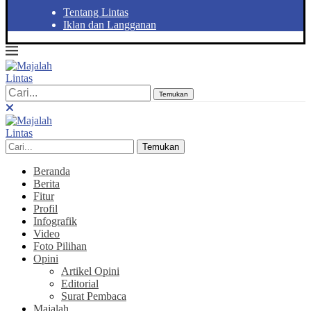
Tentang Lintas
Iklan dan Langganan
Temukan
Temukan
Beranda
Berita
Fitur
Profil
Infografik
Video
Foto Pilihan
Opini
Artikel Opini
Editorial
Surat Pembaca
Majalah