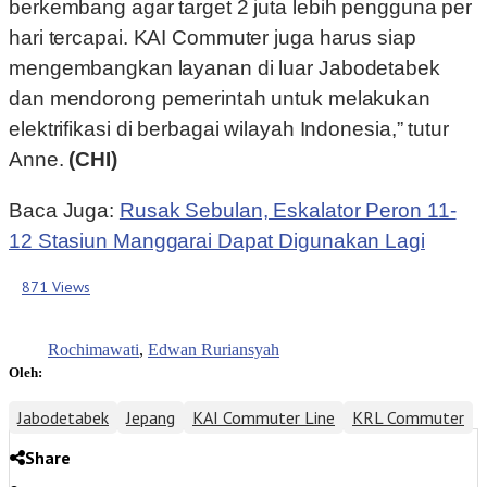
berkembang agar target 2 juta lebih pengguna per
hari tercapai. KAI Commuter juga harus siap
mengembangkan layanan di luar Jabodetabek
dan mendorong pemerintah untuk melakukan
elektrifikasi di berbagai wilayah Indonesia,” tutur
Anne.
(CHI)
Baca Juga:
Rusak Sebulan, Eskalator Peron 11-
12 Stasiun Manggarai Dapat Digunakan Lagi
871 Views
Rochimawati
,
Edwan Ruriansyah
Oleh:
Jabodetabek
Jepang
KAI Commuter Line
KRL Commuter
Share