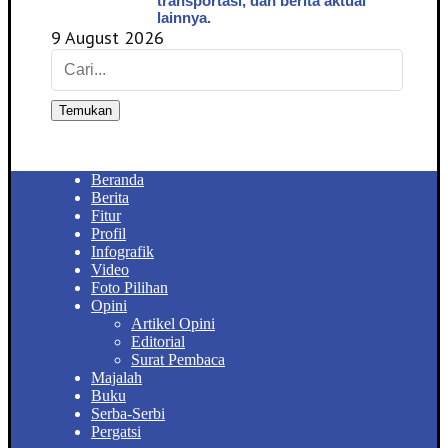
transportasi, dan berita aktual
lainnya.
9 August 2026
Temukan
Beranda
Berita
Fitur
Profil
Infografik
Video
Foto Pilihan
Opini
Artikel Opini
Editorial
Surat Pembaca
Majalah
Buku
Serba-Serbi
Pergatsi