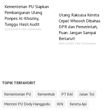
Kementerian PU Siapkan
Pembangunan Ulang
Utang Raksasa Kereta
Ponpes Al-Khoziny,
Cepat Whoosh Dibahas
Tunggu Hasil Audit
DPR dan Pemerintah,
12/11/2025
No Comments
Puan: Jangan Sampai
Berlarut!
04/11/2025
No Comments
TOPIK TERFAVORIT
Kementerian PU
Kemenhub
PT KAI
Jalan Tol
Menteri PU Dody Hanggodo
IKN
Kereta Api