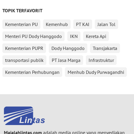
TOPIK TERFAVORIT
Kementerian PU
Kemenhub
PT KAI
Jalan Tol
Menteri PU Dody Hanggodo
IKN
Kereta Api
Kementerian PUPR
Dody Hanggodo
Transjakarta
transportasi publik
PT Jasa Marga
Infrastruktur
Kementerian Perhubungan
Menhub Dudy Purwagandhi
Majalahlintas.com
adalah media online yang menyediakan