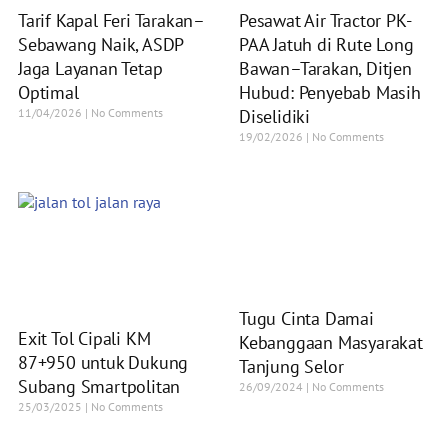
Tarif Kapal Feri Tarakan–
Pesawat Air Tractor PK-
Sebawang Naik, ASDP
PAA Jatuh di Rute Long
Jaga Layanan Tetap
Bawan–Tarakan, Ditjen
Optimal
Hubud: Penyebab Masih
11/04/2026
No Comments
Diselidiki
19/02/2026
No Comments
Tugu Cinta Damai
Exit Tol Cipali KM
Kebanggaan Masyarakat
87+950 untuk Dukung
Tanjung Selor
Subang Smartpolitan
26/09/2024
No Comments
25/03/2025
No Comments