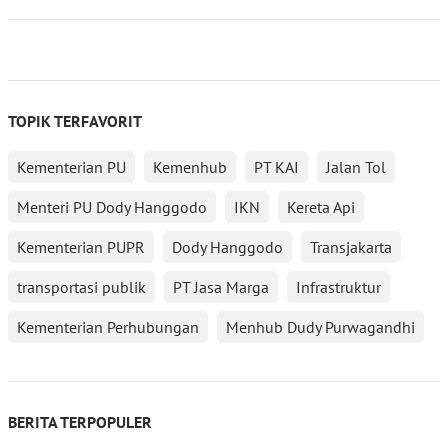
TOPIK TERFAVORIT
Kementerian PU
Kemenhub
PT KAI
Jalan Tol
Menteri PU Dody Hanggodo
IKN
Kereta Api
Kementerian PUPR
Dody Hanggodo
Transjakarta
transportasi publik
PT Jasa Marga
Infrastruktur
Kementerian Perhubungan
Menhub Dudy Purwagandhi
BERITA TERPOPULER