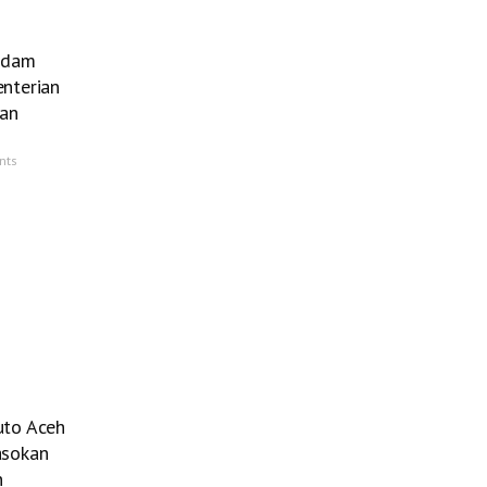
ndam
nterian
han
nts
uto Aceh
asokan
n