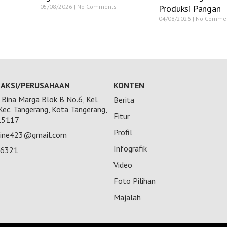
05/08/2026
No Comments
Produksi Pangan
04/08/2026
No Comme
AKSI/PERUSAHAAN
KONTEN
Bina Marga Blok B No.6, Kel.
Berita
 Kec. Tangerang, Kota Tangerang,
Fitur
15117
Profil
nline423@gmail.com
Infografik
26321
Video
Foto Pilihan
Majalah