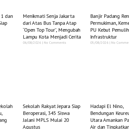
 1 dan
Menikmati Senja Jakarta
Banjir Padang Re
Siap
dari Atas Bus Tanpa Atap
Permukiman, Keme
“Open Top Tour”, Mengubah
PU Kebut Pemuli
Lampu Kota Menjadi Cerita
Infrastruktur
06/08/2026
No Comments
05/08/2026
No Comme
ekolah
Sekolah Rakyat Jepara Siap
Hadapi El Nino,
u,
Beroperasi, 345 Siswa
Bendungan Keure
lang
Jalani MPLS Mulai 20
Utara Amankan P
Agustus
Air dan Tingkatka