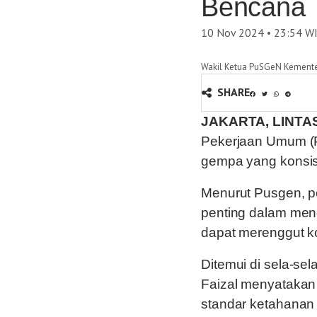
Bencana
10 Nov 2024 • 23:54
W
Wakil Ketua PuSGeN Kementeria
SHARE
JAKARTA, LINTA
Pekerjaan Umum (
gempa yang konsis
Menurut Pusgen, p
penting dalam meng
dapat merenggut k
Ditemui di sela-se
Faizal menyatakan
standar ketahanan