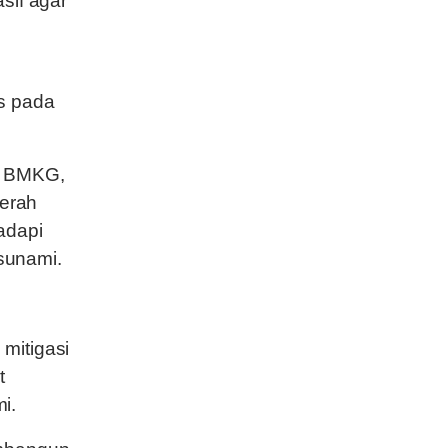
sif agar
s pada
h BMKG,
erah
adapi
sunami.
mitigasi
t
i.