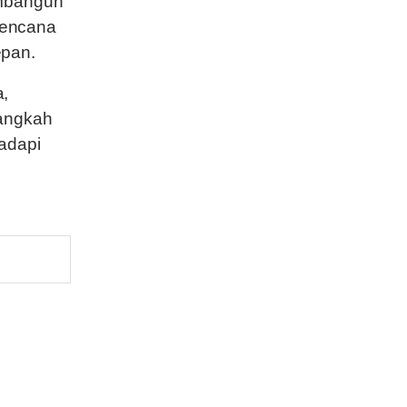
embangun
bencana
epan.
a,
langkah
adapi