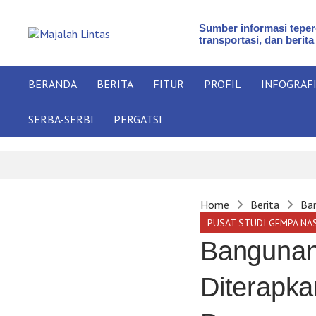
Sumber informasi teperc
transportasi, dan berita
BERANDA
BERITA
FITUR
PROFIL
INFOGRAF
SERBA-SERBI
PERGATSI
Home
Berita
Ban
PUSAT STUDI GEMPA NA
Bangunan
Diterapka