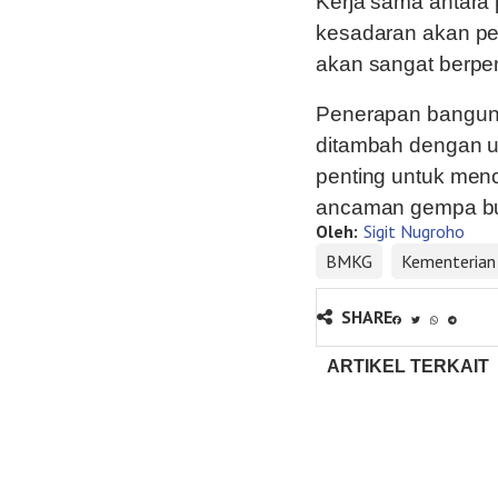
Kerja sama antara
kesadaran akan pe
akan sangat berpe
Penerapan banguna
ditambah dengan up
penting untuk men
ancaman gempa bu
Oleh:
Sigit Nugroho
BMKG
Kementerian
SHARE
ARTIKEL TERKAIT