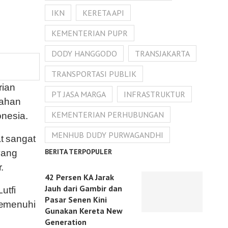
IKN
KERETA API
KEMENTERIAN PUPR
DODY HANGGODO
TRANSJAKARTA
TRANSPORTASI PUBLIK
rian
PT JASA MARGA
INFRASTRUKTUR
tahan
KEMENTERIAN PERHUBUNGAN
nesia.
MENHUB DUDY PURWAGANDHI
t sangat
BERITA TERPOPULER
yang
.
42 Persen KA Jarak
Jauh dari Gambir dan
utfi
Pasar Senen Kini
memenuhi
Gunakan Kereta New
Generation