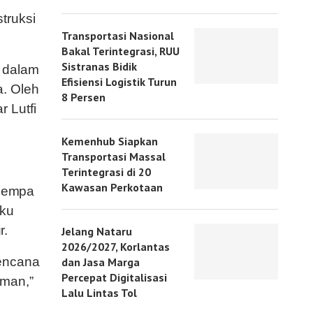
truksi
Transportasi Nasional
Bakal Terintegrasi, RUU
Sistranas Bidik
 dalam
Efisiensi Logistik Turun
a. Oleh
8 Persen
 Lutfi
Kemenhub Siapkan
Transportasi Massal
Terintegrasi di 20
Kawasan Perkotaan
 gempa
aku
r.
Jelang Nataru
2026/2027, Korlantas
bencana
dan Jasa Marga
Percepat Digitalisasi
aman,”
Lalu Lintas Tol