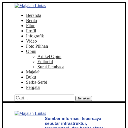
Beranda
Berita
Fitur
Profil
Infografik
Video
Foto Pilihan
Opini
Artikel Opini
Editorial
Surat Pembaca
Majalah
Buku
Serba-Serbi
Pergatsi
Temukan
Sumber informasi tepercaya
seputar infrastruktur,