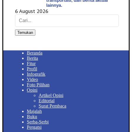
transportasi, dan berita aktual
lainnya.
6 August 2026
Temukan
Beranda
Berita
Fitur
Profil
Infografik
Video
Foto Pilihan
Opini
Artikel Opini
Editorial
Surat Pembaca
Majalah
Buku
Serba-Serbi
Pergatsi