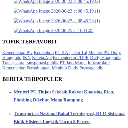
TOPIK TERFAVORIT
Kementerian PU
Kemenhub
PT KAI
Jalan Tol
Menteri PU Dody
Hanggodo
IKN
Kereta Api
Kementerian PUPR
Dody Hanggodo
Transjakarta
transportasi publik
PT Jasa Marga
Infrastruktur
Kementerian Perhubungan
Menhub Dudy Purwagandhi
BERITA TERPOPULER
Menteri PU Tinjau Sekolah Rakyat Kuansing Riau,
Finishing Dikebut Jelang Rampung
Transportasi Nasional Bakal Terintegrasi, RUU Sistranas
Bidik Efisiensi Logistik Turun 8 Persen