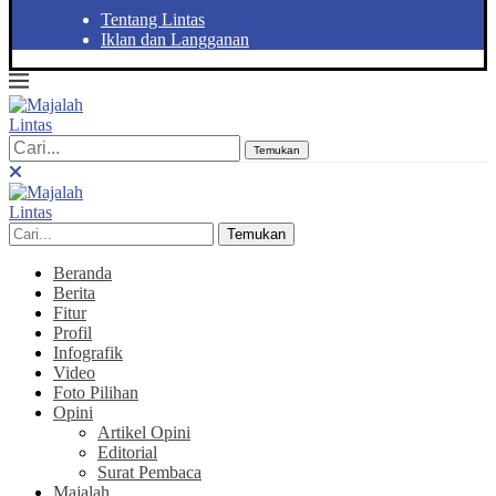
Tentang Lintas
Iklan dan Langganan
Temukan
Temukan
Beranda
Berita
Fitur
Profil
Infografik
Video
Foto Pilihan
Opini
Artikel Opini
Editorial
Surat Pembaca
Majalah