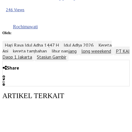
246 Views
Rochimawati
Oleh:
Hari Raya Idul Adha 1447 H
Idul Adha 2026
Kereta
Api
kereta tambahan
libur panjang
long weeekend
PT KAI
Daop 1 Jakarta
Stasiun Gambir
Share
ARTIKEL TERKAIT