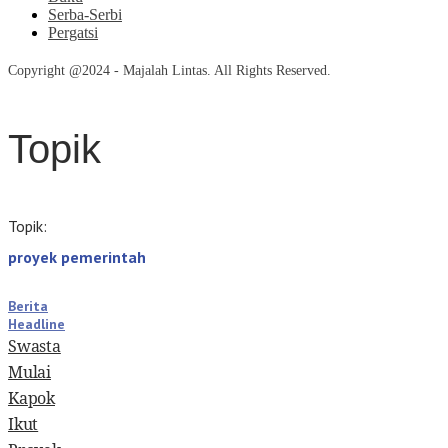
Serba-Serbi
Pergatsi
Copyright @2024 - Majalah Lintas. All Rights Reserved.
Topik
Topik:
proyek pemerintah
Berita
Headline
Swasta
Mulai
Kapok
Ikut