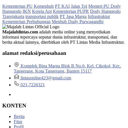
Kementerian PU
Kemenhub
PT KAI
Jalan Tol
Menteri PU Dody
Hanggodo
IKN
Kereta Api
Kementerian PUPR
Dody Hanggodo
Transjakarta
transportasi publik
PT Jasa Marga
Infrastruktur
Kementerian Perhubungan
Menhub Dudy Purwagandhi
Majalahlintas.com
adalah media online yang menyediakan
informasi tepercaya seputar dunia infrastruktur, transportasi, dan
berita aktual lainnya, diterbitkan oleh PT Lintas Media Infrastruktur.
alamat redaksi/perusahaan
Komplek Bina Marga Blok B No.6, Kel. Cikokol, Kec.
Tangerang, Kota Tangerang, Banten 15117
lintasonline423@gmail.com
021-7226321
KONTEN
Berita
Fitur
Profil