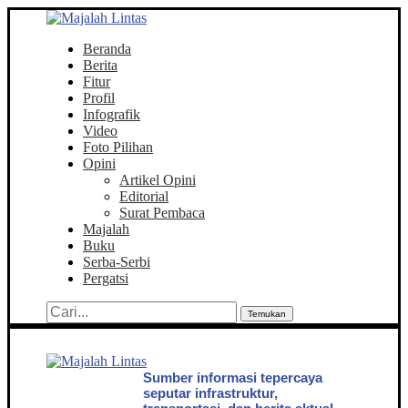
Beranda
Berita
Fitur
Profil
Infografik
Video
Foto Pilihan
Opini
Artikel Opini
Editorial
Surat Pembaca
Majalah
Buku
Serba-Serbi
Pergatsi
Temukan
Sumber informasi tepercaya
seputar infrastruktur,