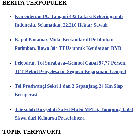
BERITA TERPOPULER
Kementerian PU Tangani 492 Lokasi Kekeringan di
Indonesia, Selamatkan 22.210 Hektar Sawah
Kapal Panamax Mulai Bersandar di Pelabuhan
Patimban, Bawa 384 TEUs untuk Kendaraan BYD
Pelebaran Tol Surabaya–Gempol Capai 97,77 Persen,
JTT Kebut Penyelesaian Segmen Kejapanan–Gempol
Tol Prosiwangi Seksi 1 dan 2 Sepanjang 24 Km Siap
Beroperasi
4 Sekolah Rakyat di Sulsel Mulai MPLS, Tampung 1.508
Siswa dari Keluarga Prasejahtera
TOPIK TERFAVORIT