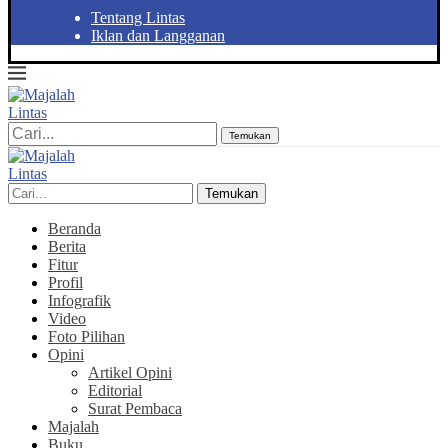
Tentang Lintas
Iklan dan Langganan
Temukan
Temukan
Beranda
Berita
Fitur
Profil
Infografik
Video
Foto Pilihan
Opini
Artikel Opini
Editorial
Surat Pembaca
Majalah
Buku