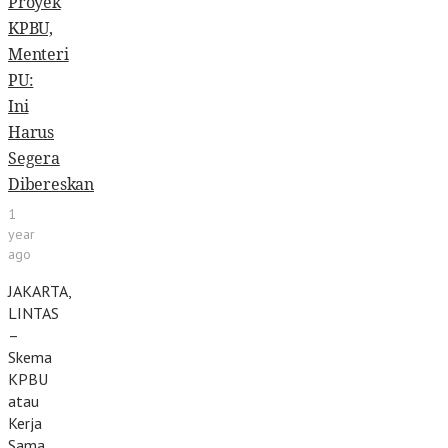
Proyek
KPBU,
Menteri
PU:
Ini
Harus
Segera
Dibereskan
1
year
ago
JAKARTA,
LINTAS
–
Skema
KPBU
atau
Kerja
Sama