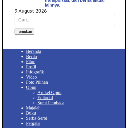
transportasi, dan berita aktual
lainnya.
9 August 2026
Temukan
Beranda
Berita
Fitur
Profil
Infografik
Video
Foto Pilihan
Opini
Artikel Opini
Editorial
Surat Pembaca
Majalah
Buku
Serba-Serbi
Pergatsi