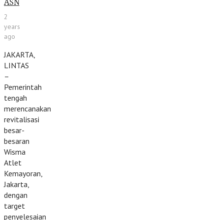
ASN
2
years
ago
JAKARTA,
LINTAS
–
Pemerintah
tengah
merencanakan
revitalisasi
besar-
besaran
Wisma
Atlet
Kemayoran,
Jakarta,
dengan
target
penyelesaian