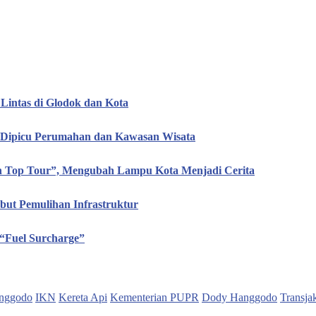
Lintas di Glodok dan Kota
, Dipicu Perumahan dan Kawasan Wisata
en Top Tour”, Mengubah Lampu Kota Menjadi Cerita
ut Pemulihan Infrastruktur
“Fuel Surcharge”
nggodo
IKN
Kereta Api
Kementerian PUPR
Dody Hanggodo
Transja