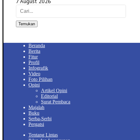
7 August 2026
Temukan
Beranda
Berita
Fitur
Profil
Infografik
Video
Foto Pilihan
Opini
Artikel Opini
Editorial
Surat Pembaca
Majalah
Buku
Serba-Serbi
Pergatsi
Tentang Lintas