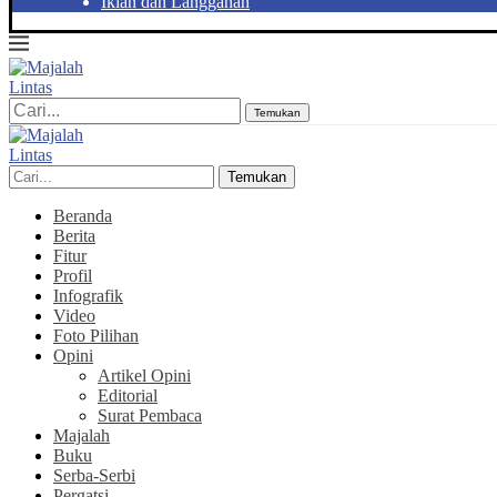
Iklan dan Langganan
Temukan
Temukan
Beranda
Berita
Fitur
Profil
Infografik
Video
Foto Pilihan
Opini
Artikel Opini
Editorial
Surat Pembaca
Majalah
Buku
Serba-Serbi
Pergatsi