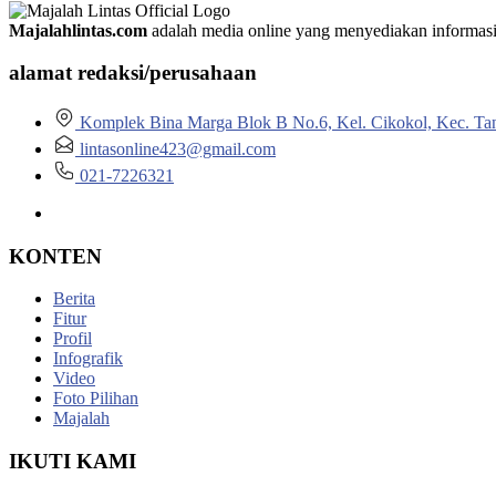
Majalahlintas.com
adalah media online yang menyediakan informasi tep
alamat redaksi/perusahaan
Komplek Bina Marga Blok B No.6, Kel. Cikokol, Kec. Ta
lintasonline423@gmail.com
021-7226321
KONTEN
Berita
Fitur
Profil
Infografik
Video
Foto Pilihan
Majalah
IKUTI KAMI