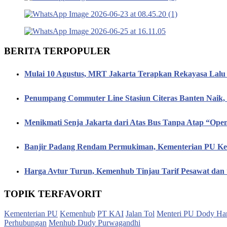
BERITA TERPOPULER
Mulai 10 Agustus, MRT Jakarta Terapkan Rekayasa Lalu 
Penumpang Commuter Line Stasiun Citeras Banten Naik
Menikmati Senja Jakarta dari Atas Bus Tanpa Atap “Op
Banjir Padang Rendam Permukiman, Kementerian PU Keb
Harga Avtur Turun, Kemenhub Tinjau Tarif Pesawat dan 
TOPIK TERFAVORIT
Kementerian PU
Kemenhub
PT KAI
Jalan Tol
Menteri PU Dody Ha
Perhubungan
Menhub Dudy Purwagandhi