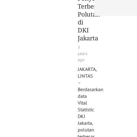
Terbesar
Polutan
di
DKI
Jakarta
3
years
ago
JAKARTA,
LINTAS
–
Berdasarkan
data
Vital
Statistic
DKI
Jakarta,
polutan
terbesar