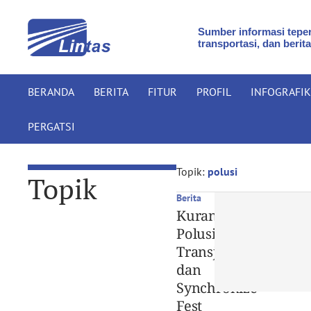
Sumber informasi teper
transportasi, dan berita
BERANDA
BERITA
FITUR
PROFIL
INFOGRAFIK
PERGATSI
Topik:
polusi
Topik
Berita
Kurangi
Polusi,
Transjakarta
dan
Synchronize
Fest