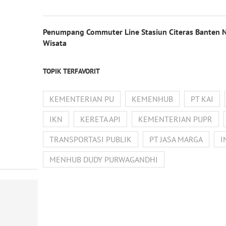
Penumpang Commuter Line Stasiun Citeras Banten 
Wisata
TOPIK TERFAVORIT
KEMENTERIAN PU
KEMENHUB
PT KAI
IKN
KERETA API
KEMENTERIAN PUPR
TRANSPORTASI PUBLIK
PT JASA MARGA
I
MENHUB DUDY PURWAGANDHI