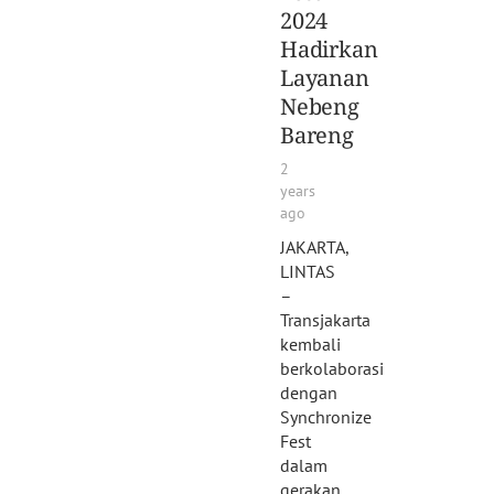
2024
Hadirkan
Layanan
Nebeng
Bareng
2
years
ago
JAKARTA,
LINTAS
–
Transjakarta
kembali
berkolaborasi
dengan
Synchronize
Fest
dalam
gerakan