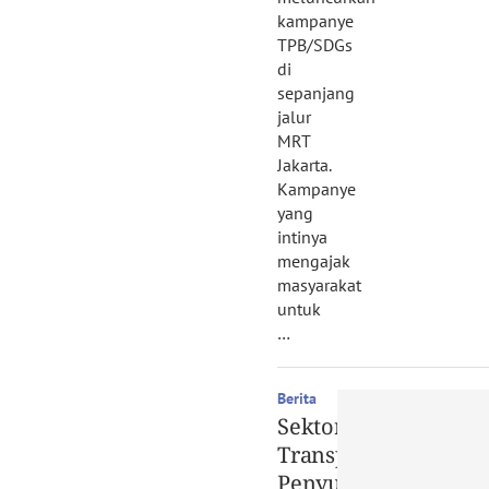
kampanye
TPB/SDGs
di
sepanjang
jalur
MRT
Jakarta.
Kampanye
yang
intinya
mengajak
masyarakat
untuk
…
Berita
Sektor
Transportasi,
Penyumbang