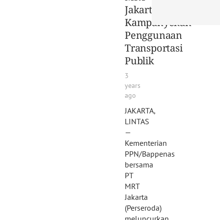
Jakarta
Kampanyekan
Penggunaan
Transportasi
Publik
3
years
ago
JAKARTA,
LINTAS
—
Kementerian
PPN/Bappenas
bersama
PT
MRT
Jakarta
(Perseroda)
meluncurkan