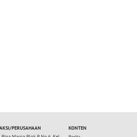
AKSI/PERUSAHAAN
KONTEN
Bina Marga Blok B No.6, Kel.
Berita