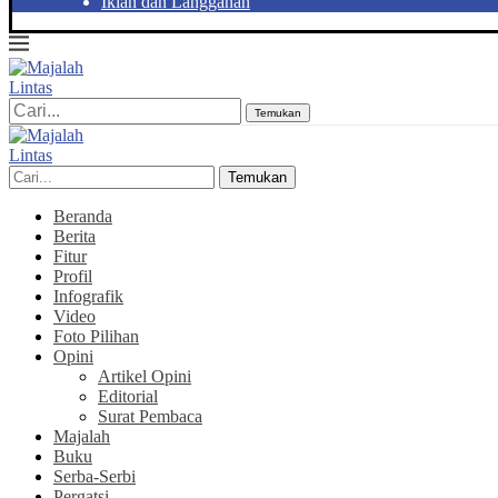
Iklan dan Langganan
Temukan
Temukan
Beranda
Berita
Fitur
Profil
Infografik
Video
Foto Pilihan
Opini
Artikel Opini
Editorial
Surat Pembaca
Majalah
Buku
Serba-Serbi
Pergatsi