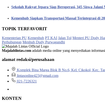
Sekolah Rakyat Jepara Siap Beroperasi, 345 Siswa Jalan
Kemenhub Siapkan Transportasi Massal Terintegrasi di 
TOPIK TERFAVORIT
Kementerian PU
Kemenhub
PT KAI
Jalan Tol
Menteri PU Dody Ha
Perhubungan
Menhub Dudy Purwagandhi
Majalahlintas.com
adalah media online yang menyediakan informasi tep
alamat redaksi/perusahaan
Komplek Bina Marga Blok B No.6, Kel. Cikokol, Kec. Ta
lintasonline423@gmail.com
021-7226321
KONTEN