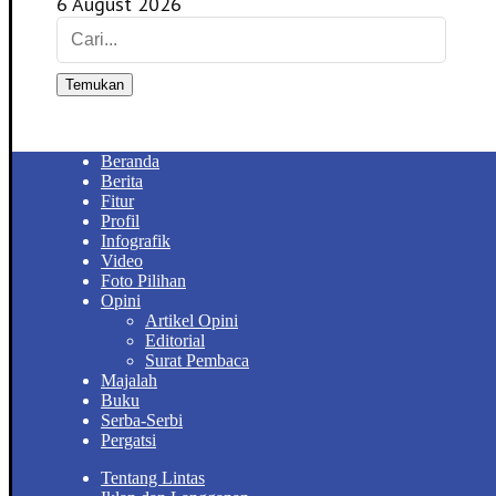
6 August 2026
Temukan
Beranda
Berita
Fitur
Profil
Infografik
Video
Foto Pilihan
Opini
Artikel Opini
Editorial
Surat Pembaca
Majalah
Buku
Serba-Serbi
Pergatsi
Tentang Lintas