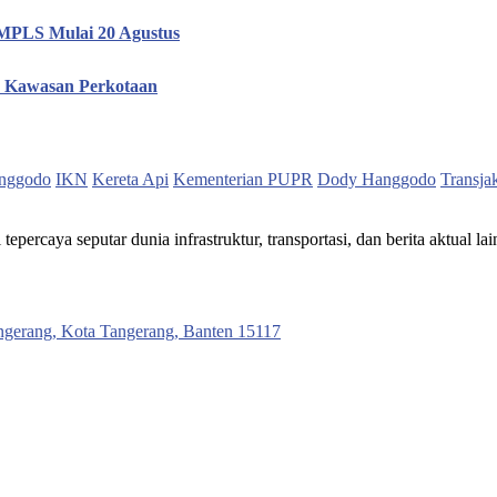
i MPLS Mulai 20 Agustus
20 Kawasan Perkotaan
nggodo
IKN
Kereta Api
Kementerian PUPR
Dody Hanggodo
Transja
ercaya seputar dunia infrastruktur, transportasi, dan berita aktual lai
ngerang, Kota Tangerang, Banten 15117