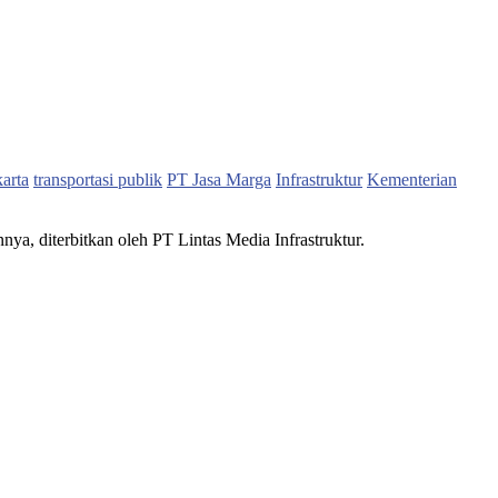
karta
transportasi publik
PT Jasa Marga
Infrastruktur
Kementerian
nnya, diterbitkan oleh PT Lintas Media Infrastruktur.