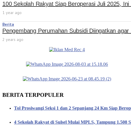
100 Sekolah Rakyat Siap Beroperasi Juli 2025, In
1 year ago
Berita
Pengembang Perumahan Subsidi Diingatkan agar 
2 years ago
BERITA TERPOPULER
Tol Prosiwangi Seksi 1 dan 2 Sepanjang 24 Km Siap Berop
4 Sekolah Rakyat di Sulsel Mulai MPLS, Tampung 1.508 S