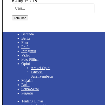
8 August 2026
Temukan
Beranda
Berita
Fitur
Profil
Infografik
Video
Foto Pilihan
Opini
Artikel Opini
Editorial
Surat Pembaca
Majalah
Buku
Serba-Serbi
Pergatsi
Tentang Lintas