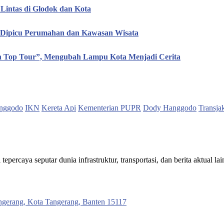
Lintas di Glodok dan Kota
, Dipicu Perumahan dan Kawasan Wisata
en Top Tour”, Mengubah Lampu Kota Menjadi Cerita
nggodo
IKN
Kereta Api
Kementerian PUPR
Dody Hanggodo
Transja
ercaya seputar dunia infrastruktur, transportasi, dan berita aktual lai
ngerang, Kota Tangerang, Banten 15117