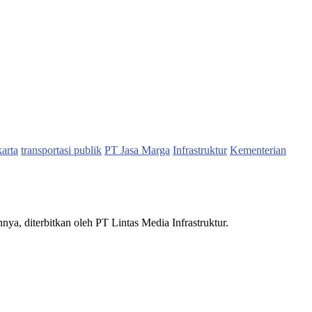
karta
transportasi publik
PT Jasa Marga
Infrastruktur
Kementerian
nnya, diterbitkan oleh PT Lintas Media Infrastruktur.