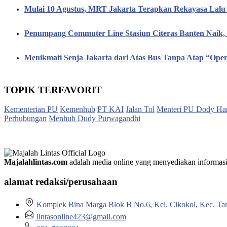
Mulai 10 Agustus, MRT Jakarta Terapkan Rekayasa Lalu 
Penumpang Commuter Line Stasiun Citeras Banten Naik
Menikmati Senja Jakarta dari Atas Bus Tanpa Atap “Op
TOPIK TERFAVORIT
Kementerian PU
Kemenhub
PT KAI
Jalan Tol
Menteri PU Dody Ha
Perhubungan
Menhub Dudy Purwagandhi
Majalahlintas.com
adalah media online yang menyediakan informasi tep
alamat redaksi/perusahaan
Komplek Bina Marga Blok B No.6, Kel. Cikokol, Kec. Ta
lintasonline423@gmail.com