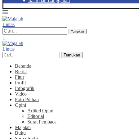
Iklan dan Langganan
Temukan
Temukan
Beranda
Berita
Fitur
Profil
Infografik
Video
Foto Pilihan
Opini
Artikel Opini
Editorial
Surat Pembaca
Majalah
Buku
Serba-Serbi