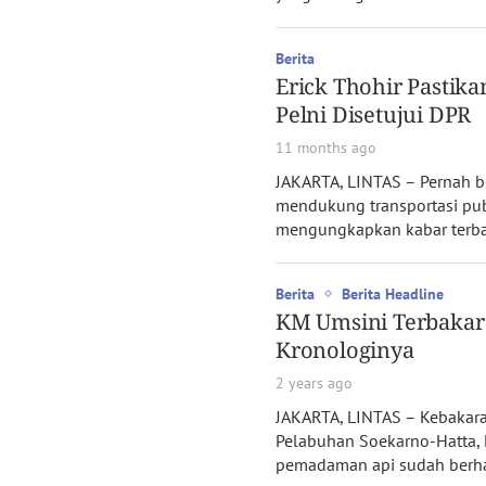
Berita
Erick Thohir Pastik
Pelni Disetujui DPR
11 months ago
JAKARTA, LINTAS – Pernah 
mendukung transportasi pub
mengungkapkan kabar terba
Berita
Berita Headline
KM Umsini Terbakar 
Kronologinya
2 years ago
JAKARTA, LINTAS – Kebakar
Pelabuhan Soekarno-Hatta, M
pemadaman api sudah berhas