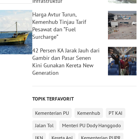
Infrastruktur
Harga Avtur Turun,
Kemenhub Tinjau Tarif
Pesawat dan “Fuel
Surcharge”
42 Persen KA Jarak Jauh dari
Gambir dan Pasar Senen
Kini Gunakan Kereta New
Generation
TOPIK TERFAVORIT
Kementerian PU
Kemenhub
PT KAI
Jalan Tol
Menteri PU Dody Hanggodo
IKN
Kereta Api
Kementerian PUPR