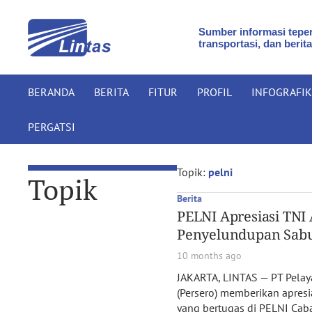
Sumber informasi teper
transportasi, dan berita
BERANDA
BERITA
FITUR
PROFIL
INFOGRAFIK
PERGATSI
Topik:
pelni
Topik
Berita
PELNI Apresiasi TNI
Penyelundupan Sabu
10 months ago
JAKARTA, LINTAS — PT Pelay
(Persero) memberikan apresi
yang bertugas di PELNI Ca