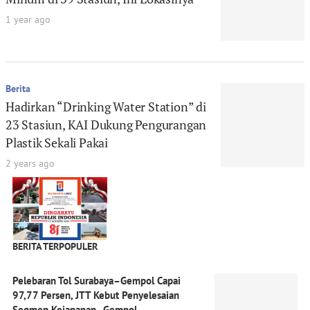
1 year ago
Berita
Hadirkan “Drinking Water Station” di
23 Stasiun, KAI Dukung Pengurangan
Plastik Sekali Pakai
2 years ago
BERITA TERPOPULER
Pelebaran Tol Surabaya–Gempol Capai
97,77 Persen, JTT Kebut Penyelesaian
Segmen Kejapanan–Gempol