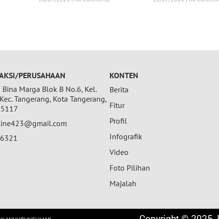
AKSI/PERUSAHAAN
KONTEN
Bina Marga Blok B No.6, Kel.
Berita
 Kec. Tangerang, Kota Tangerang,
Fitur
15117
Profil
nline423@gmail.com
Infografik
26321
Video
Foto Pilihan
Majalah
Copyright © 2025, P