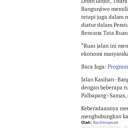
Lebih lanjut, Tisa
Bangunjiwo memiliki
tetapi juga dalam
diatur dalam Pera
Rencana Tata Ruan
“Ruas jalan ini men
ekonomi masyarakat
Baca Juga:
Program 
Jalan Kasihan–Bang
dengan beberapa ru
Palbapang–Samas,
Keberadaannya menj
menghubungkan kaw
Oleh:
Rochimawati