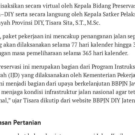
disaksikan secara virtual oleh Kepala Bidang Preservas
DIY serta secara langsung oleh Kepala Satker Pela
ah Provinsi DIY, Tisara Sita, S.T., M.Sc.
, paket pekerjaan ini mencakup penanganan jalan se
ng akan dilaksanakan selama 77 hari kalender hingga 
gan masa pemeliharaan selama 365 hari kalender.
reservasi ini merupakan bagian dari Program Instruks
rah (IJD) yang dilaksanakan oleh Kementerian Pekerj
ni menjadi bagian dari upaya berkelanjutan BBPJN J
enjaga kondisi infrastruktur jalan nasional agar t
al,” ujar Tisara dikutip dari website BBPJN DIY Jaten
san Pertanian