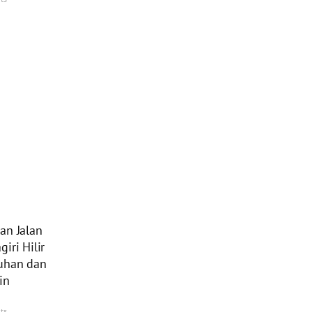
an Jalan
iri Hilir
buhan dan
in
ts