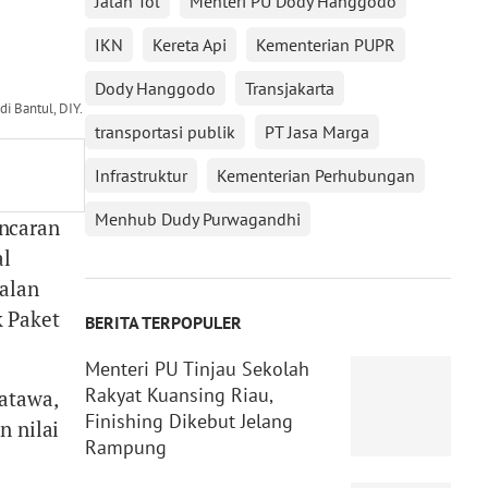
Jalan Tol
Menteri PU Dody Hanggodo
IKN
Kereta Api
Kementerian PUPR
Dody Hanggodo
Transjakarta
i Bantul, DIY.
transportasi publik
PT Jasa Marga
Infrastruktur
Kementerian Perhubungan
Menhub Dudy Purwagandhi
ncaran
al
alan
 Paket
BERITA TERPOPULER
Menteri PU Tinjau Sekolah
Rakyat Kuansing Riau,
atawa,
Finishing Dikebut Jelang
n nilai
Rampung