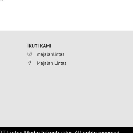
IKUTI KAMI
majalahlintas
Majalah Lintas
T Lintas Media Infrastruktur. All rights reserved.