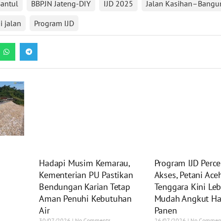
antul
BBPJN Jateng-DIY
IJD 2025
Jalan Kasihan–Bangu
i jalan
Program IJD
Hadapi Musim Kemarau,
Program IJD Perce
Kementerian PU Pastikan
Akses, Petani Ace
Bendungan Karian Tetap
Tenggara Kini Leb
Aman Penuhi Kebutuhan
Mudah Angkut Ha
Air
Panen
30/07/2026
No Comments
26/07/2026
No Commen