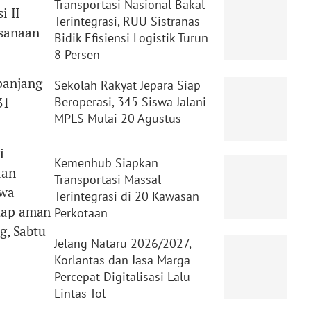
Transportasi Nasional Bakal
i II
Terintegrasi, RUU Sistranas
ksanaan
Bidik Efisiensi Logistik Turun
8 Persen
panjang
Sekolah Rakyat Jepara Siap
31
Beroperasi, 345 Siswa Jalani
MPLS Mulai 20 Agustus
i
Kemenhub Siapkan
aan
Transportasi Massal
awa
Terintegrasi di 20 Kawasan
etap aman
Perkotaan
g, Sabtu
Jelang Nataru 2026/2027,
Korlantas dan Jasa Marga
Percepat Digitalisasi Lalu
Lintas Tol