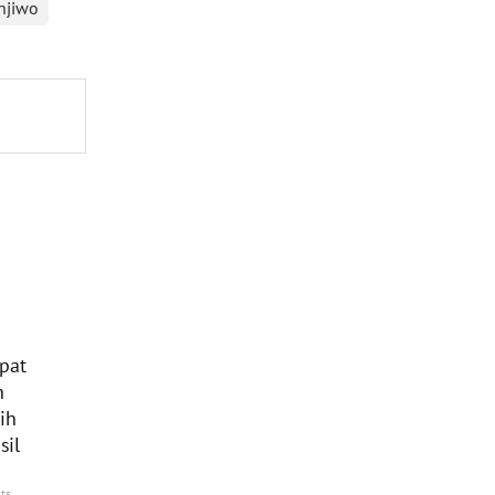
njiwo
pat
h
ih
sil
ts