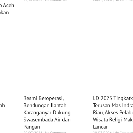
o Aceh
okan
Resmi Beroperasi,
IJD 2025 Tingkatk
rah
Bendungan Jlantah
Terusan Mas Indrag
Karanganyar Dukung
Riau, Akses Pela
Swasembada Air dan
Wisata Religi Mak
Pangan
Lancar
20/07/2026
No Comments
20/07/2026
No Commen