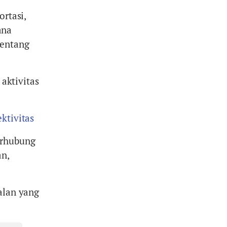
ortasi,
ana
tentang
 aktivitas
ktivitas
erhubung
an,
alan yang