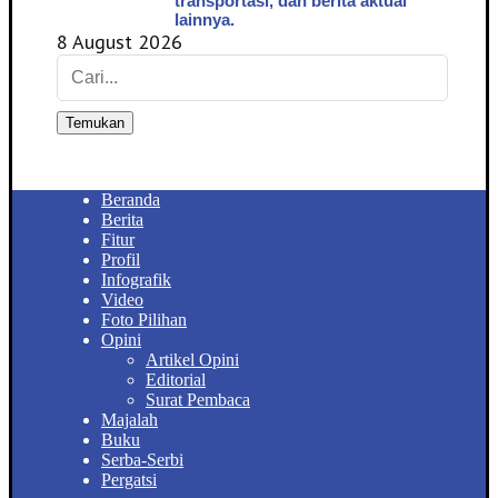
transportasi, dan berita aktual
lainnya.
8 August 2026
Temukan
Beranda
Berita
Fitur
Profil
Infografik
Video
Foto Pilihan
Opini
Artikel Opini
Editorial
Surat Pembaca
Majalah
Buku
Serba-Serbi
Pergatsi