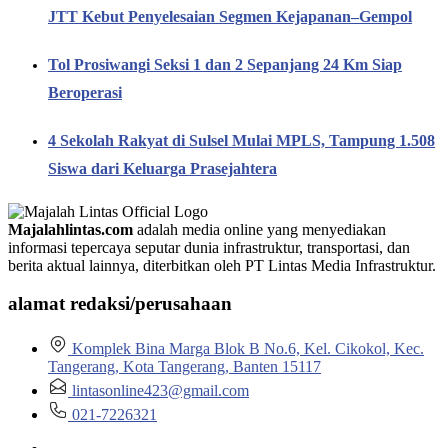
JTT Kebut Penyelesaian Segmen Kejapanan–Gempol
Tol Prosiwangi Seksi 1 dan 2 Sepanjang 24 Km Siap
Beroperasi
4 Sekolah Rakyat di Sulsel Mulai MPLS, Tampung 1.508
Siswa dari Keluarga Prasejahtera
Majalahlintas.com
adalah media online yang menyediakan
informasi tepercaya seputar dunia infrastruktur, transportasi, dan
berita aktual lainnya, diterbitkan oleh PT Lintas Media Infrastruktur.
alamat redaksi/perusahaan
Komplek Bina Marga Blok B No.6, Kel. Cikokol, Kec.
Tangerang, Kota Tangerang, Banten 15117
lintasonline423@gmail.com
021-7226321