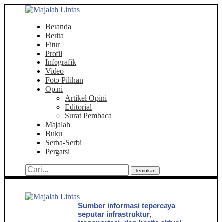
Beranda
Berita
Fitur
Profil
Infografik
Video
Foto Pilihan
Opini
Artikel Opini
Editorial
Surat Pembaca
Majalah
Buku
Serba-Serbi
Pergatsi
Temukan
Sumber informasi tepercaya
seputar infrastruktur,