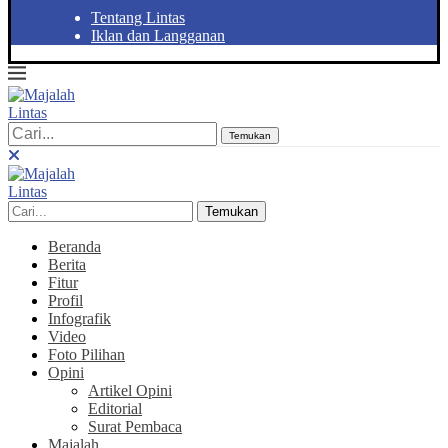
Tentang Lintas
Iklan dan Langganan
Temukan
Temukan
Beranda
Berita
Fitur
Profil
Infografik
Video
Foto Pilihan
Opini
Artikel Opini
Editorial
Surat Pembaca
Majalah