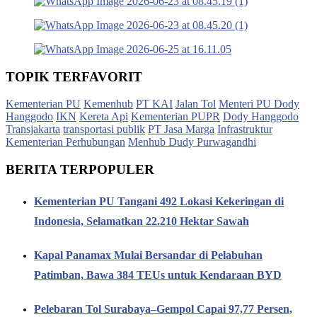
TOPIK TERFAVORIT
Kementerian PU
Kemenhub
PT KAI
Jalan Tol
Menteri PU Dody
Hanggodo
IKN
Kereta Api
Kementerian PUPR
Dody Hanggodo
Transjakarta
transportasi publik
PT Jasa Marga
Infrastruktur
Kementerian Perhubungan
Menhub Dudy Purwagandhi
BERITA TERPOPULER
Kementerian PU Tangani 492 Lokasi Kekeringan di
Indonesia, Selamatkan 22.210 Hektar Sawah
Kapal Panamax Mulai Bersandar di Pelabuhan
Patimban, Bawa 384 TEUs untuk Kendaraan BYD
Pelebaran Tol Surabaya–Gempol Capai 97,77 Persen,