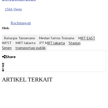
1566 Views
Rochimawati
Oleh:
Balaraja Tangerang
Medan Satria-Tomang
MRT EAST
WEST
MRT Jakarta
PT MRT Jakarta
Stasiun
Senen
transportasi publik
Share
ARTIKEL TERKAIT