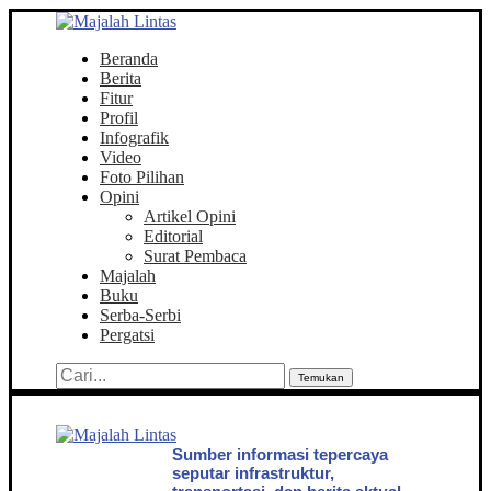
Beranda
Berita
Fitur
Profil
Infografik
Video
Foto Pilihan
Opini
Artikel Opini
Editorial
Surat Pembaca
Majalah
Buku
Serba-Serbi
Pergatsi
Temukan
Sumber informasi tepercaya
seputar infrastruktur,