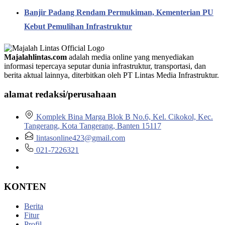
Banjir Padang Rendam Permukiman, Kementerian PU
Kebut Pemulihan Infrastruktur
Majalahlintas.com
adalah media online yang menyediakan
informasi tepercaya seputar dunia infrastruktur, transportasi, dan
berita aktual lainnya, diterbitkan oleh PT Lintas Media Infrastruktur.
alamat redaksi/perusahaan
Komplek Bina Marga Blok B No.6, Kel. Cikokol, Kec.
Tangerang, Kota Tangerang, Banten 15117
lintasonline423@gmail.com
021-7226321
KONTEN
Berita
Fitur
Profil