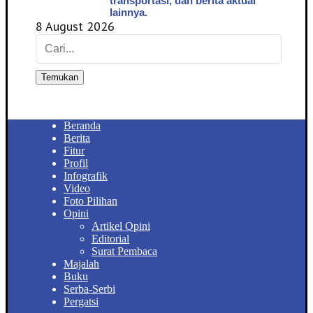
transportasi, dan berita aktual
lainnya.
8 August 2026
Temukan
Beranda
Berita
Fitur
Profil
Infografik
Video
Foto Pilihan
Opini
Artikel Opini
Editorial
Surat Pembaca
Majalah
Buku
Serba-Serbi
Pergatsi