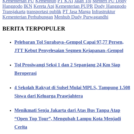
Kementerian PU
Kemenhub
PT KAI
Jalan Tol
Menteri PU Dody
Hanggodo
IKN
Kereta Api
Kementerian PUPR
Dody Hanggodo
Transjakarta
transportasi publik
PT Jasa Marga
Infrastruktur
Kementerian Perhubungan
Menhub Dudy Purwagandhi
BERITA TERPOPULER
Pelebaran Tol Surabaya–Gempol Capai 97,77 Persen,
JTT Kebut Penyelesaian Segmen Kejapanan–Gempol
Tol Prosiwangi Seksi 1 dan 2 Sepanjang 24 Km Siap
Beroperasi
4 Sekolah Rakyat di Sulsel Mulai MPLS, Tampung 1.508
Siswa dari Keluarga Prasejahtera
Menikmati Senja Jakarta dari Atas Bus Tanpa Atap
“Open Top Tour”, Mengubah Lampu Kota Menjadi
Cerita