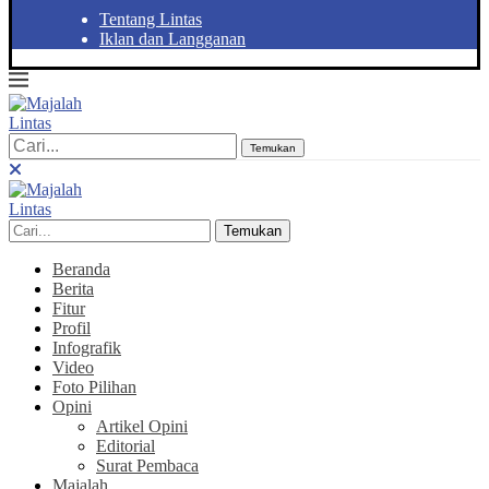
Tentang Lintas
Iklan dan Langganan
Temukan
Temukan
Beranda
Berita
Fitur
Profil
Infografik
Video
Foto Pilihan
Opini
Artikel Opini
Editorial
Surat Pembaca
Majalah